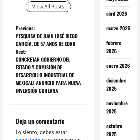
View All Posts
abril 2026
P
Previous:
marzo 2026
PESQUISA DE JUAN JOSÉ DIEGO
o
febrero
GARCÍA, DE 57 AÑOS DE EDAD
2026
Next:
s
CONCRETAN GOBIERNO DEL
enero 2026
t
ESTADO Y COMISIÓN DE
DESARROLLO INDUSTRIAL DE
n
diciembre
MEXICALI ANUNCIO PARA NUEVA
2025
INVERSIÓN COREANA
a
noviembre
v
2025
i
Deja un comentario
octubre
g
Lo siento, debes estar
2025
conectado
para publicar un