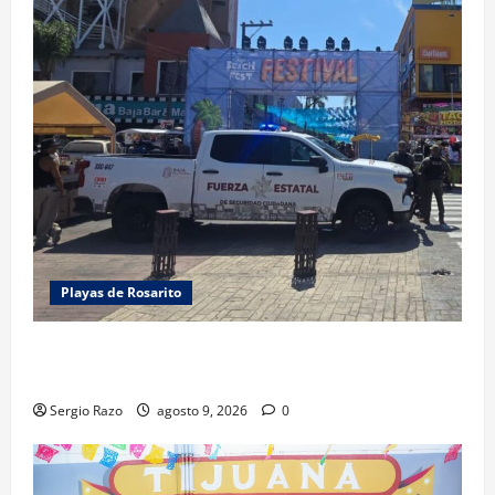
Playas de Rosarito
FUERZA ESTATAL APOYA VIGILANCIA EN BAJA BEACH
FEST; PRIMER NOCHE EN CALMA
Sergio Razo
agosto 9, 2026
0