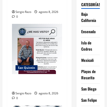
CATEGORÍAS
AGRAVADA
Sergio Razo
agosto 8, 2026
Baja
0
California
Ensenada
Isla de
Cedros
Mexicali
San Quintín
Playas de
Rosarito
PESQUISA DE HÉCTOR RUIZ
ARIAS, 67 AÑOS
San Diego
Sergio Razo
agosto 8, 2026
0
San Felipe