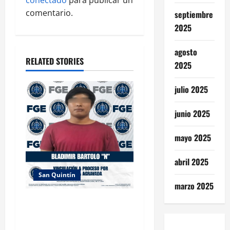
a
comentario.
septiembre
2025
t
i
agosto
RELATED STORIES
2025
o
julio 2025
n
junio 2025
mayo 2025
abril 2025
San Quintín
marzo 2025
OBTIENE FISCALÍA
VINCULACIÓN A PROCESO
POR PEDERASTIA