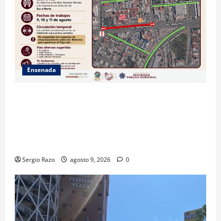
Ensenada
La Dirección de Seguridad Pública Municipal
informa que, por trabajos de la CESPE, del 9 al 11 de
agosto se cerrará temporalmente la avenida
Reforma, entre el bulevar Ramírez Méndez y la
avenida Diamante, en sentido sur-norte.
Sergio Razo
agosto 9, 2026
0