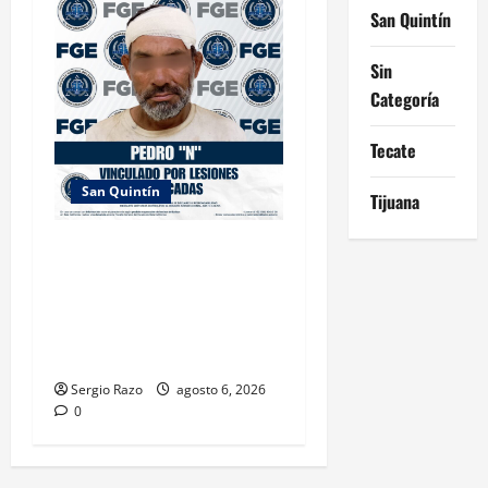
San Quintín
Sin
Categoría
Tecate
San Quintín
Tijuana
LOGRA FISCALÍA PRISIÓN
PREVENTIVA Y VINCULACIÓN
A PROCESO POR LESIONES
CALIFICADAS EN SAN
QUINTÍN
Sergio Razo
agosto 6, 2026
0