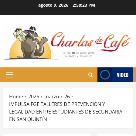
Skip
agosto 9, 2026
2:58:23 PM
to
content
VIDEO
Primary
Menu
Home
2026
marzo
26
IMPULSA FGE TALLERES DE PREVENCIÓN Y
LEGALIDAD ENTRE ESTUDIANTES DE SECUNDARIA
EN SAN QUINTÍN