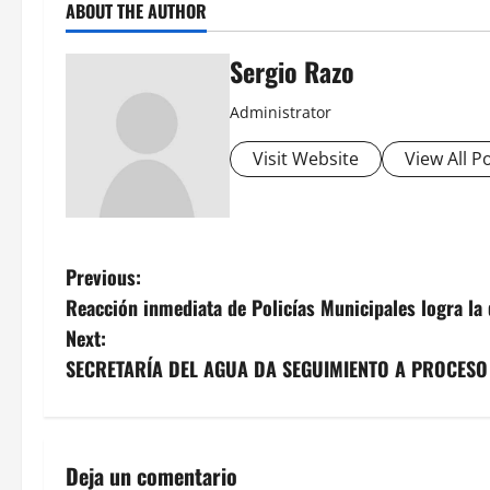
ABOUT THE AUTHOR
Sergio Razo
Administrator
Visit Website
View All P
P
Previous:
Reacción inmediata de Policías Municipales logra la 
o
Next:
s
SECRETARÍA DEL AGUA DA SEGUIMIENTO A PROCESO 
t
n
Deja un comentario