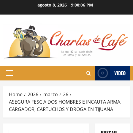
Skip
agosto 8, 2026
9:00:07 PM
to
content
VIDEO
Primary
Menu
Home
2026
marzo
26
ASEGURA FESC A DOS HOMBRES E INCAUTA ARMA,
CARGADOR, CARTUCHOS Y DROGA EN TIJUANA
BUSCAR