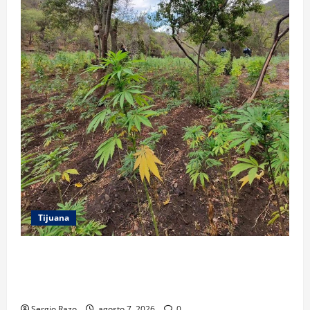
Tijuana
DENUNCIA CIUDADANA PERMITE LOCALIZAR
PLANTÍO; SE ASEGURARON MÁS DE 16 MIL PLANTAS
DE MARIHUANA
Sergio Razo
agosto 7, 2026
0