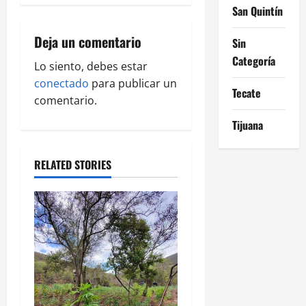
i
San Quintín
g
Deja un comentario
Sin
a
Categoría
Lo siento, debes estar
conectado
para publicar un
t
Tecate
comentario.
i
Tijuana
o
RELATED STORIES
n