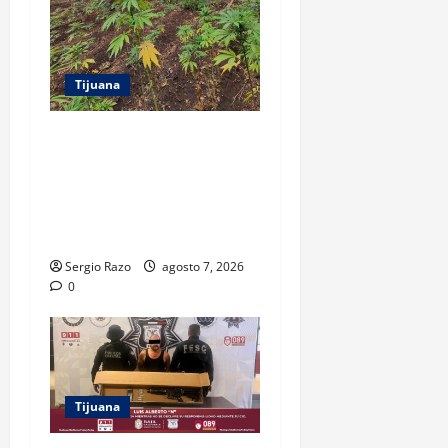
Tijuana
DENUNCIA CIUDADANA
PERMITE LOCALIZAR
PLANTÍO; SE ASEGURARON
MÁS DE 16 MIL PLANTAS DE
MARIHUANA
Sergio Razo
agosto 7, 2026
0
Tijuana