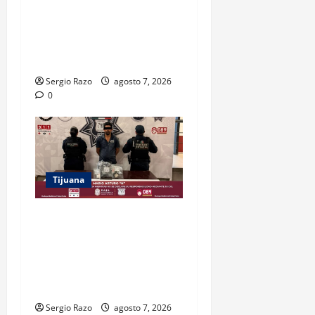
ASEGURAN FESC Y FGR A
HOMBRE EN POSESIÓN DE
UN FUSIL DURANTE
PATRULLAJE PREVENTIVO
Sergio Razo
agosto 7, 2026
0
Tijuana
DETIENE FUERZA ESTATAL A
SUJETO POR USURPACIÓN
DE FUNCIONES Y CONTAR
CON TRES ÓRDENES DE
APREHENSIÓN VIGENTES
Sergio Razo
agosto 7, 2026