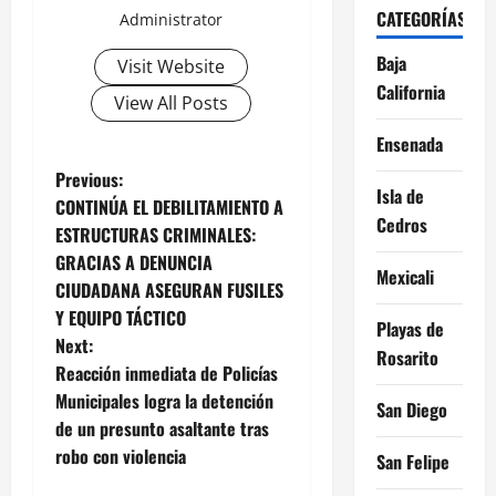
CATEGORÍAS
Administrator
Baja
Visit Website
California
View All Posts
Ensenada
P
Previous:
Isla de
CONTINÚA EL DEBILITAMIENTO A
o
Cedros
ESTRUCTURAS CRIMINALES:
GRACIAS A DENUNCIA
s
Mexicali
CIUDADANA ASEGURAN FUSILES
t
Y EQUIPO TÁCTICO
Playas de
Next:
Rosarito
n
Reacción inmediata de Policías
Municipales logra la detención
a
San Diego
de un presunto asaltante tras
v
robo con violencia
San Felipe