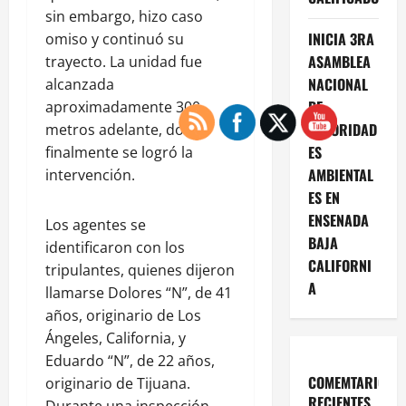
sin embargo, hizo caso
INICIA 3RA
omiso y continuó su
ASAMBLEA
trayecto. La unidad fue
NACIONAL
alcanzada
DE
aproximadamente 300
AUTORIDAD
metros adelante, donde
ES
finalmente se logró la
AMBIENTAL
intervención.
ES EN
ENSENADA
Los agentes se
BAJA
identificaron con los
CALIFORNI
tripulantes, quienes dijeron
A
llamarse Dolores “N”, de 41
años, originario de Los
Ángeles, California, y
Eduardo “N”, de 22 años,
COMEMTARIOS
originario de Tijuana.
RECIENTES
Durante una inspección