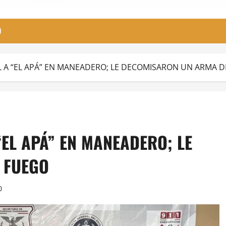
O
L A “EL APÁ” EN MANEADERO; LE DECOMISARON UN ARMA 
“EL APÁ” EN MANEADERO; LE
 FUEGO
0