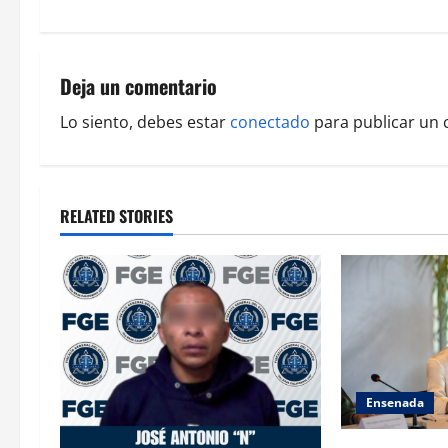
t
n
Deja un comentario
a
Lo siento, debes estar
conectado
para publicar un 
v
i
RELATED STORIES
g
a
t
i
o
Ensenada