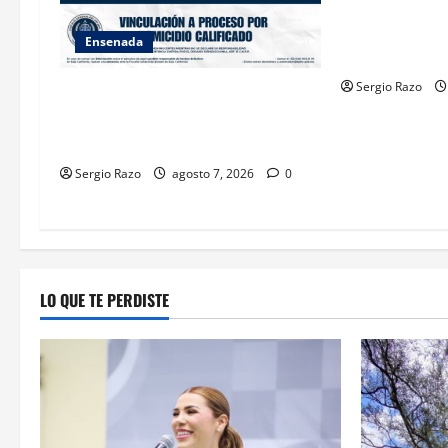
n
INICIA 3RA A
DE AUTORIDAD
Ensenada
ENSENADA BAJ
Sergio Razo
FISCALÍA GENERAL DEL ESTADO
LOGRA VINCULACIÓN A PROCESO
POR HOMICIDIO CALIFICADO
Sergio Razo
agosto 7, 2026
0
LO QUE TE PERDISTE