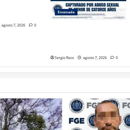
SAMBLEA NACIONAL
ES AMBIENTALES EN
Ensenada
A CALIFORNIA
agosto 7, 2026
0
LOGRA FISCALÍA CUMPLIMENTAR
ORDEN DE APREHENSIÓN POR
ABUSO SEXUAL AGRAVADO
CONTRA MENOR DE CATORCE AÑOS
Sergio Razo
agosto 7, 2026
0