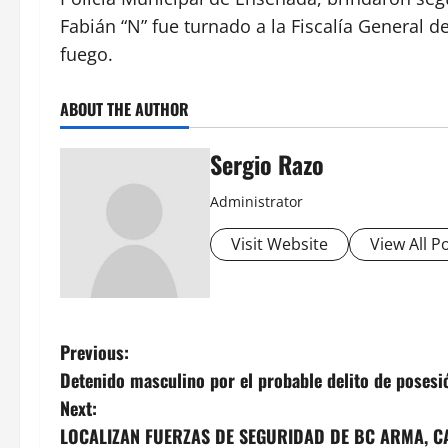
Fabián “N” fue turnado a la Fiscalía General d
fuego.
ABOUT THE AUTHOR
Sergio Razo
Administrator
Visit Website
View All P
P
Previous:
Detenido masculino por el probable delito de posesi
o
Next:
s
LOCALIZAN FUERZAS DE SEGURIDAD DE BC ARMA, C