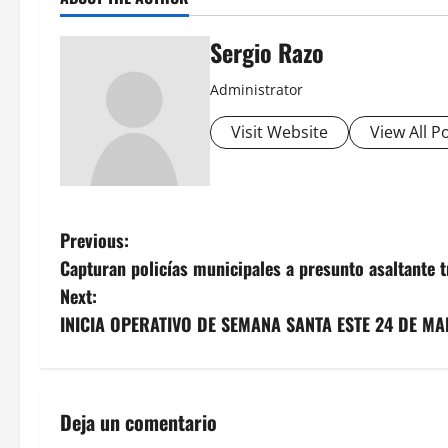
Sergio Razo
Administrator
Visit Website
View All P
P
Previous:
Capturan policías municipales a presunto asaltante 
o
Next:
s
INICIA OPERATIVO DE SEMANA SANTA ESTE 24 DE M
t
n
Deja un comentario