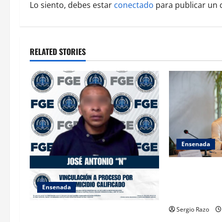
a
Lo siento, debes estar
conectado
para publicar un 
v
i
RELATED STORIES
g
a
t
i
o
Ensenada
n
INICIA 3RA A
DE AUTORIDAD
Ensenada
ENSENADA BAJ
Sergio Razo
FISCALÍA GENERAL DEL ESTADO