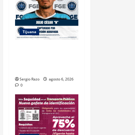
Tijuana
FGE ASESTA NUEVO GOLPE A
LA EXTORSIÓN; CAPTURAN
A DOS MASCULINOS EN
TIJUANA
Sergio Razo
agosto 6, 2026
0