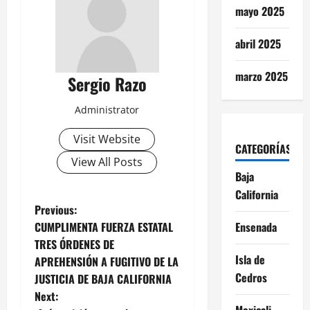
mayo 2025
abril 2025
marzo 2025
Sergio Razo
Administrator
Visit Website
CATEGORÍAS
View All Posts
Baja
California
P
Previous:
CUMPLIMENTA FUERZA ESTATAL
Ensenada
o
TRES ÓRDENES DE
Isla de
APREHENSIÓN A FUGITIVO DE LA
s
Cedros
JUSTICIA DE BAJA CALIFORNIA
t
Next:
Mexicali