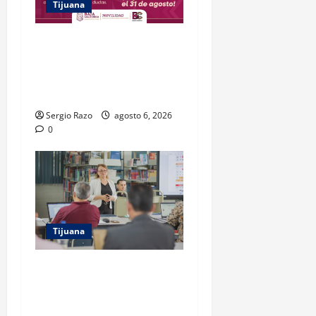
Tijuana
DESCUENTO DEL 75% EN
GAFETE DE IDENTIFICACIÓN
ESTARÁ VIGENTE HASTA EL
31 DE AGOSTO: IMOS
Sergio Razo
agosto 6, 2026
0
Tijuana
COBACH BC IMPARTE
CAPACITACIÓN A DOCENTES
PREVIO AL INICIO DEL CICLO