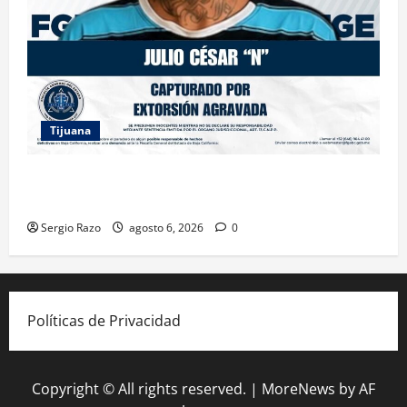
Tijuana
FGE ASESTA NUEVO GOLPE A LA EXTORSIÓN;
CAPTURAN A DOS MASCULINOS EN TIJUANA
Sergio Razo
agosto 6, 2026
0
Políticas de Privacidad
Copyright © All rights reserved.
|
MoreNews
by AF