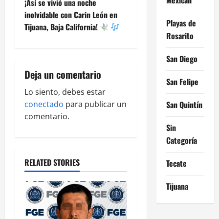
¡Así se vivió una noche
n
inolvidable con Carin León en
Playas de
Tijuana, Baja California!
a
Rosarito
v
San Diego
i
Deja un comentario
San Felipe
g
Lo siento, debes estar
conectado
para publicar un
San Quintín
a
comentario.
Sin
t
Categoría
i
RELATED STORIES
Tecate
o
Tijuana
n