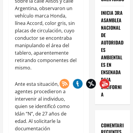
sobre la calle Alisos y calle
Argentina, observaron un
INICIA 3RA
vehículo marca Honda,
ASAMBLEA
línea Accord, color gris, sin
NACIONAL
placas de circulación, cuyo
DE
conductor se encontraba
AUTORIDAD
manipulando el área del
ES
tablero, aparentemente
AMBIENTAL
retirando componentes del
ES EN
mismo.
ENSENADA
BAJA
Ante esta situación, los
CALIFORNI
agentes procedieron a
A
intervenir al individuo,
quien se identificó como
Idán “N”, de 27 años de
edad. Al solicitarle la
COMEMTARIOS
documentación
RECIENTES