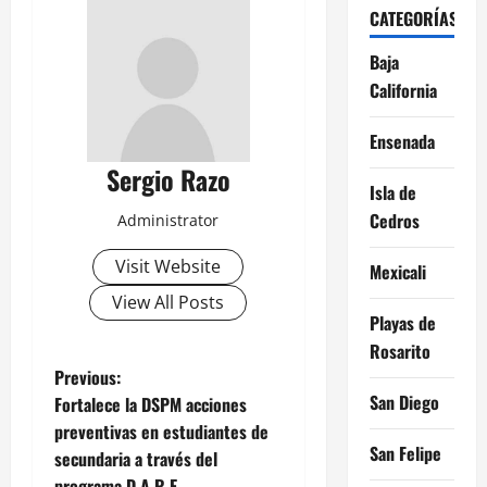
CATEGORÍAS
Baja
California
Ensenada
Sergio Razo
Isla de
Cedros
Administrator
Visit Website
Mexicali
View All Posts
Playas de
Rosarito
P
Previous:
San Diego
Fortalece la DSPM acciones
o
preventivas en estudiantes de
San Felipe
secundaria a través del
s
programa D.A.R.E.