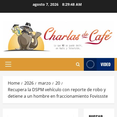
Skip
agosto 7, 2026
8:29:49 AM
to
content
VIDEO
Primary
Menu
Home
2026
marzo
20
Recupera la DSPM vehículo con reporte de robo y
detiene a un hombre en fraccionamiento Fovissste
BUSCAR