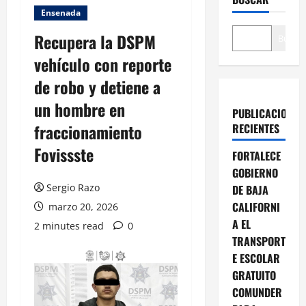
Ensenada
Recupera la DSPM
Buscar
vehículo con reporte
de robo y detiene a
un hombre en
PUBLICACIONES
fraccionamiento
RECIENTES
Fovissste
FORTALECE
GOBIERNO
Sergio Razo
DE BAJA
CALIFORNI
marzo 20, 2026
A EL
2 minutes read
0
TRANSPORT
E ESCOLAR
GRATUITO
COMUNDER