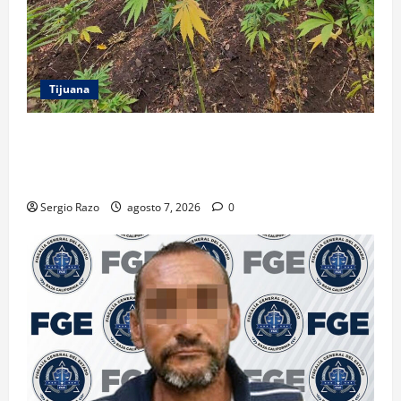
Tijuana
DENUNCIA CIUDADANA PERMITE LOCALIZAR
PLANTÍO; SE ASEGURARON MÁS DE 16 MIL PLANTAS
DE MARIHUANA
Sergio Razo
agosto 7, 2026
0