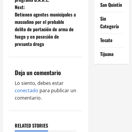
San Quintín
t
Next:
Detienen agentes municipales a
Sin
n
masculino por el probable
Categoría
delito de portación de arma de
a
fuego y en posesión de
Tecate
v
presunta droga
Tijuana
i
g
Deja un comentario
a
Lo siento, debes estar
conectado
para publicar un
t
comentario.
i
o
RELATED STORIES