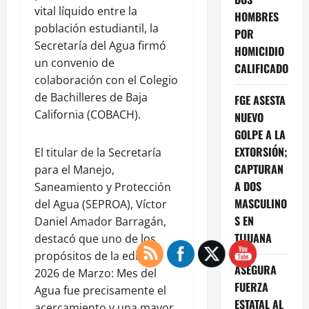
vital líquido entre la
HOMBRES
población estudiantil, la
POR
Secretaría del Agua firmó
HOMICIDIO
un convenio de
CALIFICADO
colaboración con el Colegio
de Bachilleres de Baja
FGE ASESTA
California (COBACH).
NUEVO
GOLPE A LA
EXTORSIÓN;
El titular de la Secretaría
CAPTURAN
para el Manejo,
A DOS
Saneamiento y Protección
MASCULINO
del Agua (SEPROA), Víctor
S EN
Daniel Amador Barragán,
TIJUANA
destacó que uno de los
propósitos de la edición
ASEGURA
2026 de Marzo: Mes del
FUERZA
Agua fue precisamente el
ESTATAL AL
acercamiento y una mayor