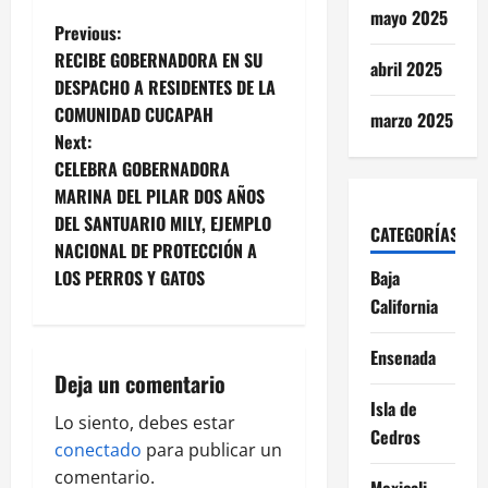
mayo 2025
P
Previous:
RECIBE GOBERNADORA EN SU
abril 2025
o
DESPACHO A RESIDENTES DE LA
COMUNIDAD CUCAPAH
marzo 2025
s
Next:
t
CELEBRA GOBERNADORA
MARINA DEL PILAR DOS AÑOS
n
DEL SANTUARIO MILY, EJEMPLO
CATEGORÍAS
NACIONAL DE PROTECCIÓN A
a
LOS PERROS Y GATOS
Baja
v
California
i
Ensenada
Deja un comentario
g
Isla de
Lo siento, debes estar
Cedros
a
conectado
para publicar un
comentario.
Mexicali