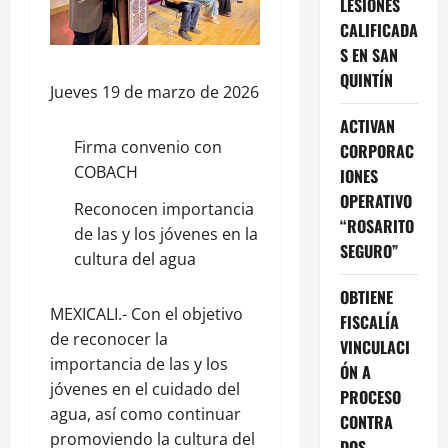
LESIONES
CALIFICADA
S EN SAN
QUINTÍN
Jueves 19 de marzo de 2026
ACTIVAN
Firma convenio con
CORPORAC
COBACH
IONES
OPERATIVO
Reconocen importancia
“ROSARITO
de las y los jóvenes en la
SEGURO”
cultura del agua
OBTIENE
MEXICALI.- Con el objetivo
FISCALÍA
de reconocer la
VINCULACI
importancia de las y los
ÓN A
jóvenes en el cuidado del
PROCESO
agua, así como continuar
CONTRA
promoviendo la cultura del
DOS