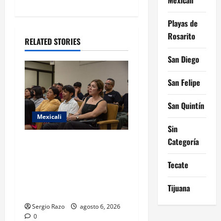
t
i
Playas de
Rosarito
o
RELATED STORIES
San Diego
n
San Felipe
San Quintín
Mexicali
Sin
Categoría
COBACH BC FORTALECE EL
ACOMPAÑAMIENTO DE
Tecate
MADRES Y PADRES DE
FAMILIA CON
Tijuana
HERRAMIENTAS DIGITALES
Sergio Razo
agosto 6, 2026
0