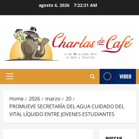
Skip
agosto 6, 2026
7:22:32 AM
to
content
VIDEO
Primary
Menu
Home
2026
marzo
20
PROMUEVE SECRETARÍA DEL AGUA CUIDADO DEL
VITAL LÍQUIDO ENTRE JOVENES ESTUDIANTES
BUSCAR