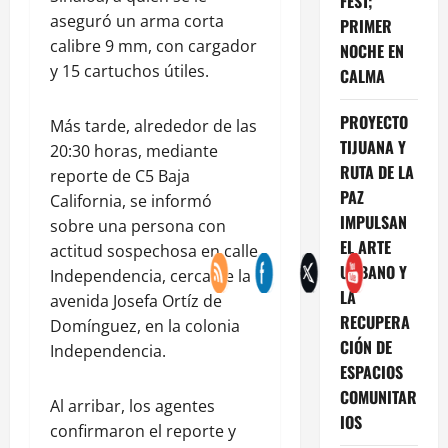
FEST;
aseguró un arma corta
PRIMER
calibre 9 mm, con cargador
NOCHE EN
y 15 cartuchos útiles.
CALMA
PROYECTO
Más tarde, alrededor de las
TIJUANA Y
20:30 horas, mediante
RUTA DE LA
reporte de C5 Baja
PAZ
California, se informó
IMPULSAN
sobre una persona con
EL ARTE
actitud sospechosa en calle
URBANO Y
Independencia, cerca de la
LA
avenida Josefa Ortíz de
RECUPERA
Domínguez, en la colonia
CIÓN DE
Independencia.
ESPACIOS
COMUNITAR
Al arribar, los agentes
IOS
confirmaron el reporte y