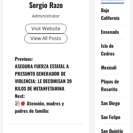
Sergio Razo
Baja
Administrator
California
Visit Website
Ensenada
View All Posts
Isla de
Cedros
P
Previous:
ASEGURA FUERZA ESTATAL A
Mexicali
o
PRESUNTO GENERADOR DE
VIOLENCIA; LE DECOMISAN 39
Playas de
s
KILOS DE METANFETAMINA
Rosarito
t
Next:
San Diego
Atención, madres y
n
padres de familia:
San Felipe
a
San Quintín