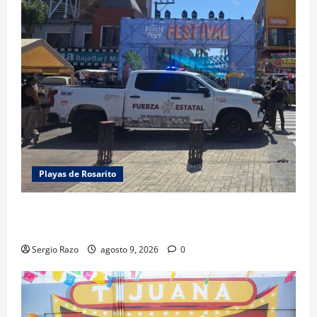
Playas de Rosarito
FUERZA ESTATAL APOYA VIGILANCIA EN BAJA BEACH
FEST; PRIMER NOCHE EN CALMA
Sergio Razo
agosto 9, 2026
0