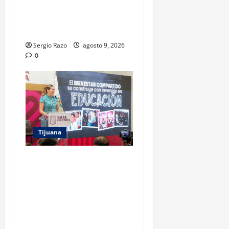
ARTE URBANO Y LA
RECUPERACIÓN DE
ESPACIOS COMUNITARIOS
Sergio Razo
agosto 9, 2026
0
Tijuana
GARANTIZA GOBIERNO DE
BAJA CALIFORNIA REGRESO
A CLASES CON
INFRAESTRUCTURA
FORTALECIDA, CERTEZA AL
MAGISTERIO Y APOYOS