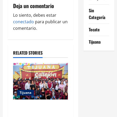
v
Deja un comentario
Sin
i
Lo siento, debes estar
Categoría
g
conectado
para publicar un
comentario.
Tecate
a
Tijuana
t
RELATED STORIES
i
o
n
Tijuana
PROYECTO TIJUANA Y RUTA
DE LA PAZ IMPULSAN EL