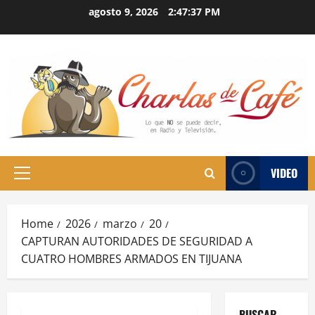
Skip
agosto 9, 2026
2:47:38 PM
to
content
VIDEO
Primary
Menu
Home
2026
marzo
20
CAPTURAN AUTORIDADES DE SEGURIDAD A
CUATRO HOMBRES ARMADOS EN TIJUANA
BUSCAR