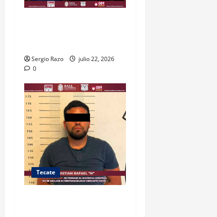
LOCALIZA FESC VEHÍCULOS
ROBADOS CON MÁS DE 600
CARTUCHOS Y GRANADAS
Sergio Razo
julio 22, 2026
0
Tecate
DETIENE GRUPO PROTEO A
“EL CRIS”; LE ASEGURAN