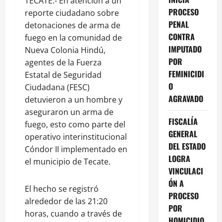
TECATE.- En atención a un
PROCESO
reporte ciudadano sobre
PENAL
detonaciones de arma de
CONTRA
fuego en la comunidad de
IMPUTADO
Nueva Colonia Hindú,
POR
agentes de la Fuerza
FEMINICIDI
Estatal de Seguridad
O
Ciudadana (FESC)
AGRAVADO
detuvieron a un hombre y
aseguraron un arma de
FISCALÍA
fuego, esto como parte del
GENERAL
operativo interinstitucional
DEL ESTADO
Cóndor II implementado en
LOGRA
el municipio de Tecate.
VINCULACI
ÓN A
El hecho se registró
PROCESO
alrededor de las 21:20
POR
horas, cuando a través de
HOMICIDIO