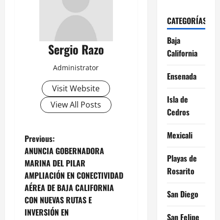
CATEGORÍAS
Baja
Sergio Razo
California
Administrator
Ensenada
Visit Website
Isla de
View All Posts
Cedros
Mexicali
P
Previous:
ANUNCIA GOBERNADORA
o
Playas de
MARINA DEL PILAR
Rosarito
AMPLIACIÓN EN CONECTIVIDAD
s
AÉREA DE BAJA CALIFORNIA
San Diego
t
CON NUEVAS RUTAS E
INVERSIÓN EN
San Felipe