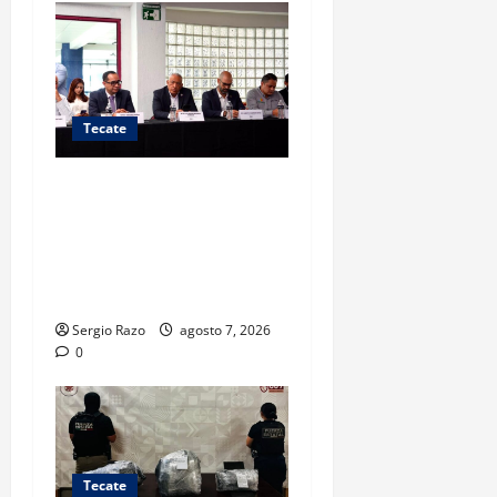
Tecate
Participa la DSPM de
Ensenada en sesión del
Consejo Ciudadano de
Seguridad Pública de Baja
California
Sergio Razo
agosto 7, 2026
0
Tecate