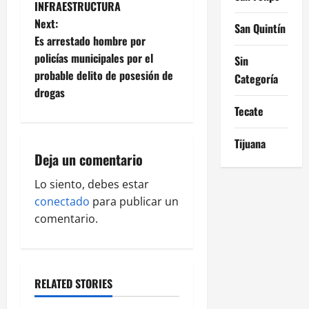
n
INFRAESTRUCTURA
Next:
a
San Quintín
Es arrestado hombre por
v
policías municipales por el
Sin
probable delito de posesión de
Categoría
i
drogas
Tecate
g
Tijuana
a
Deja un comentario
t
Lo siento, debes estar
i
conectado
para publicar un
comentario.
o
n
RELATED STORIES