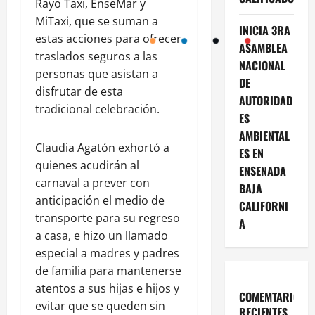
Rayo Taxi, EnseMar y
MiTaxi, que se suman a
INICIA 3RA
estas acciones para ofrecer
ASAMBLEA
traslados seguros a las
NACIONAL
personas que asistan a
DE
disfrutar de esta
AUTORIDAD
tradicional celebración.
ES
AMBIENTAL
Claudia Agatón exhortó a
ES EN
quienes acudirán al
ENSENADA
carnaval a prever con
BAJA
anticipación el medio de
CALIFORNI
transporte para su regreso
A
a casa, e hizo un llamado
especial a madres y padres
de familia para mantenerse
atentos a sus hijas e hijos y
COMEMTARIOS
evitar que se queden sin
RECIENTES