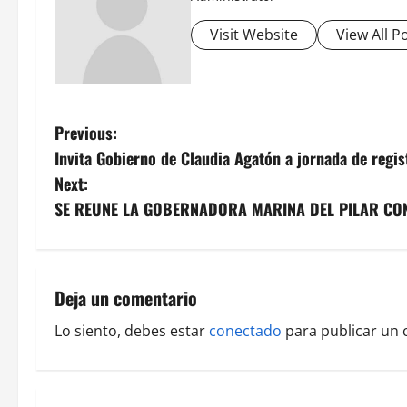
Visit Website
View All P
P
Previous:
Invita Gobierno de Claudia Agatón a jornada de regi
o
Next:
s
SE REUNE LA GOBERNADORA MARINA DEL PILAR CON
t
n
Deja un comentario
a
Lo siento, debes estar
conectado
para publicar un 
v
i