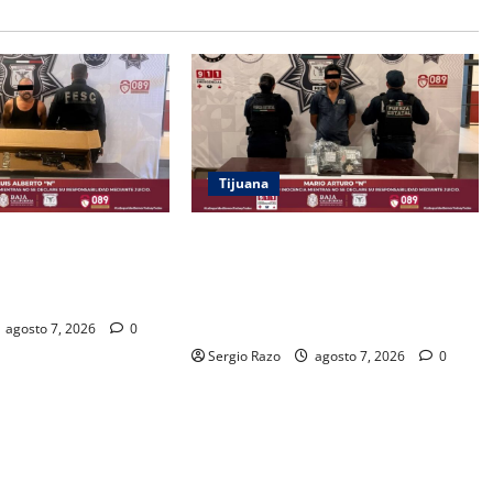
Tijuana
SC Y FGR A HOMBRE
DETIENE FUERZA ESTATAL A SUJETO
DE UN FUSIL
POR USURPACIÓN DE FUNCIONES Y
ULLAJE PREVENTIVO
CONTAR CON TRES ÓRDENES DE
APREHENSIÓN VIGENTES
agosto 7, 2026
0
Sergio Razo
agosto 7, 2026
0