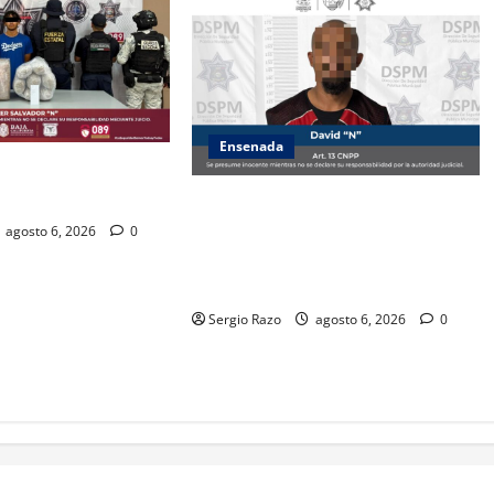
Ensenada
ZA ESTATAL AL
VALLE DE GUADALUPE
Es asegurado hombre por probable
posesión de droga tras
agosto 6, 2026
0
intervención preventiva en Playa
Ensenada
Sergio Razo
agosto 6, 2026
0