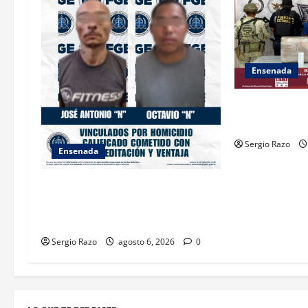
a
t
i
Ensenada
o
ASEGURA FUER
n
“KRIKEN” EN 
Sergio Razo
Ensenada
OBTIENE FISCALÍA VINCULACIÓN A
PROCESO CONTRA DOS HOMBRES
POR HOMICIDIO CALIFICADO
Sergio Razo
agosto 6, 2026
0