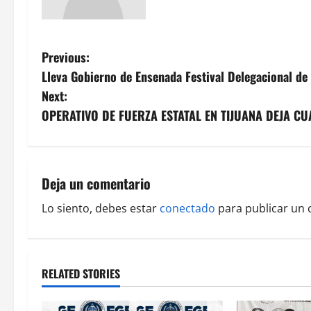
P
Previous:
Lleva Gobierno de Ensenada Festival Delegacional de 
o
Next:
s
OPERATIVO DE FUERZA ESTATAL EN TIJUANA DEJA 
t
n
Deja un comentario
a
Lo siento, debes estar
conectado
para publicar un 
v
i
RELATED STORIES
g