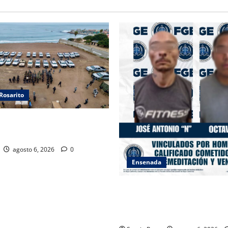
Rosarito
ORPORACIONES OPERATIVO
 SEGURO”
agosto 6, 2026
0
Ensenada
OBTIENE FISCALÍA VINCULAC
PROCESO CONTRA DOS HOM
HOMICIDIO CALIFICADO