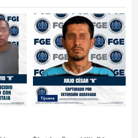
Tijuana
IÓN A
FGE ASESTA NUEVO GOLPE A LA
BRES POR
EXTORSIÓN; CAPTURAN A DOS
MASCULINOS EN TIJUANA