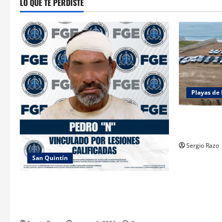
LO QUE TE PERDISTE
Playas de 
ACTIVAN C
“ROSARITO
Sergio Razo
San Quintín
LOGRA FISCALÍA PRISIÓN PREVENTIVA Y
VINCULACIÓN A PROCESO POR LESIONES
CALIFICADAS EN SAN QUINTÍN