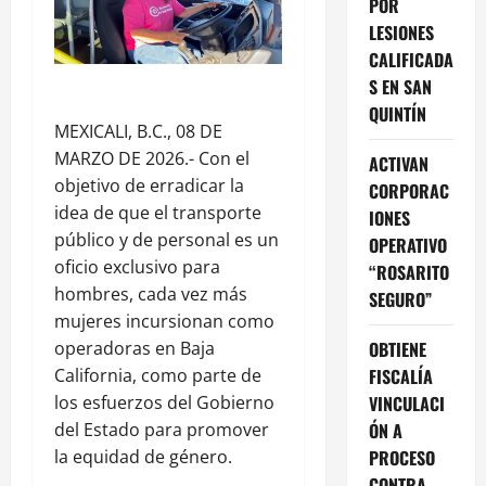
POR
LESIONES
CALIFICADA
S EN SAN
QUINTÍN
MEXICALI, B.C., 08 DE
MARZO DE 2026.- Con el
ACTIVAN
objetivo de erradicar la
CORPORAC
idea de que el transporte
IONES
público y de personal es un
OPERATIVO
oficio exclusivo para
“ROSARITO
hombres, cada vez más
SEGURO”
mujeres incursionan como
OBTIENE
operadoras en Baja
FISCALÍA
California, como parte de
VINCULACI
los esfuerzos del Gobierno
ÓN A
del Estado para promover
PROCESO
la equidad de género.
CONTRA