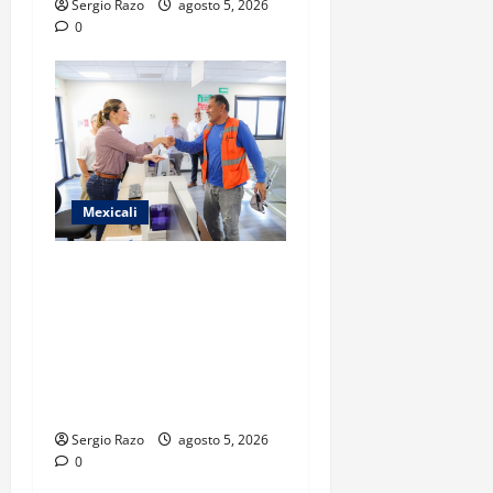
Sergio Razo
agosto 5, 2026
0
Mexicali
GOBIERNO DE BAJA
CALIFORNIA ACERCA
SERVICIOS A LA
CIUDADANÍA CON NUEVA
SUB RECAUDACIÓN EN
PALACO
Sergio Razo
agosto 5, 2026
0