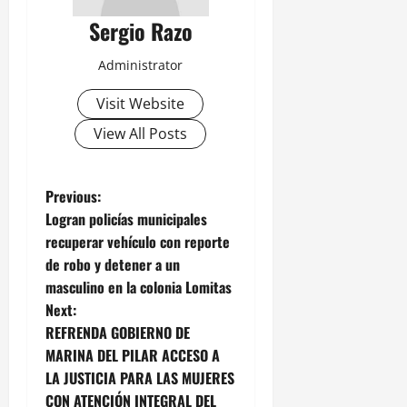
Sergio Razo
Administrator
Visit Website
View All Posts
P
Previous:
Logran policías municipales
o
recuperar vehículo con reporte
de robo y detener a un
s
masculino en la colonia Lomitas
t
Next:
REFRENDA GOBIERNO DE
n
MARINA DEL PILAR ACCESO A
LA JUSTICIA PARA LAS MUJERES
a
CON ATENCIÓN INTEGRAL DEL