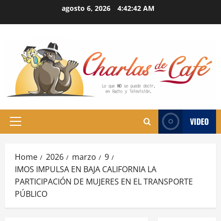
Skip
agosto 6, 2026
4:42:43 AM
to
content
VIDEO
Primary
Menu
Home
2026
marzo
9
IMOS IMPULSA EN BAJA CALIFORNIA LA
PARTICIPACIÓN DE MUJERES EN EL TRANSPORTE
PÚBLICO