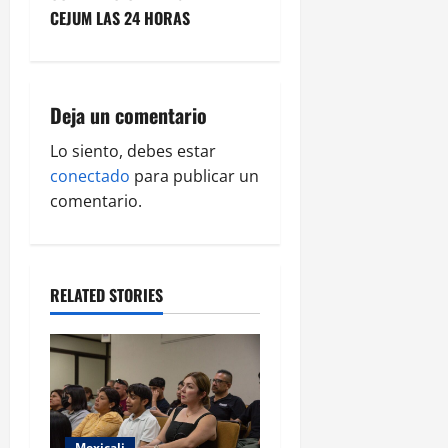
v
CEJUM LAS 24 HORAS
i
g
Deja un comentario
a
Lo siento, debes estar
conectado
para publicar un
t
comentario.
i
o
RELATED STORIES
n
Mexicali