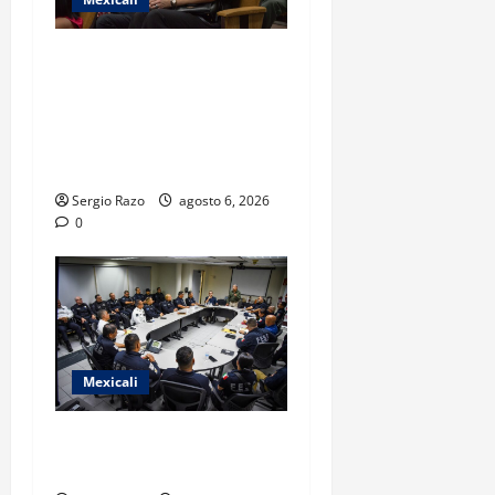
COBACH BC FORTALECE EL
ACOMPAÑAMIENTO DE
MADRES Y PADRES DE
FAMILIA CON
HERRAMIENTAS DIGITALES
Sergio Razo
agosto 6, 2026
0
Mexicali
CIERRAN FILAS POR LA
SEGURIDAD DE MEXICALI