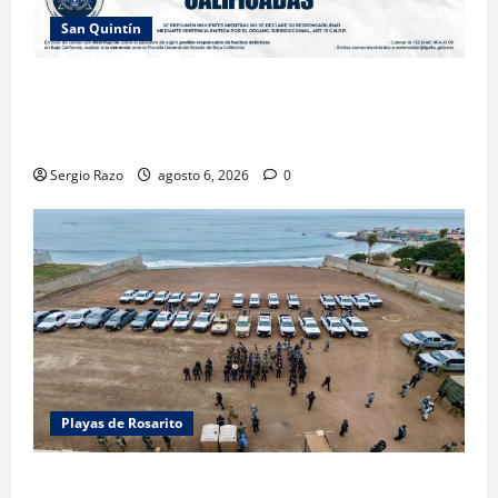
San Quintín
LOGRA FISCALÍA PRISIÓN PREVENTIVA Y
VINCULACIÓN A PROCESO POR LESIONES
CALIFICADAS EN SAN QUINTÍN
Sergio Razo
agosto 6, 2026
0
Playas de Rosarito
ACTIVAN CORPORACIONES OPERATIVO “ROSARITO