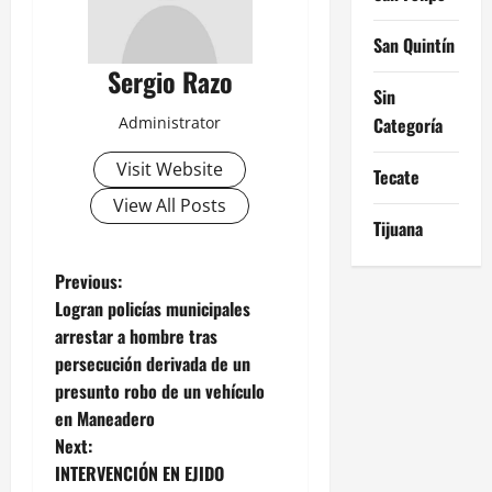
San Quintín
Sergio Razo
Sin
Administrator
Categoría
Visit Website
Tecate
View All Posts
Tijuana
P
Previous:
Logran policías municipales
o
arrestar a hombre tras
persecución derivada de un
s
presunto robo de un vehículo
t
en Maneadero
Next:
n
INTERVENCIÓN EN EJIDO