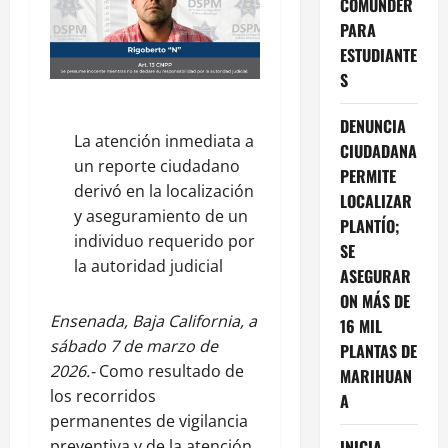
COMUNDER
PARA
ESTUDIANTE
S
DENUNCIA
La atención inmediata a
CIUDADANA
un reporte ciudadano
PERMITE
derivó en la localización
LOCALIZAR
y aseguramiento de un
PLANTÍO;
individuo requerido por
SE
la autoridad judicial
ASEGURAR
ON MÁS DE
Ensenada, Baja California, a
16 MIL
sábado 7 de marzo de
PLANTAS DE
2026.-
Como resultado de
MARIHUAN
los recorridos
A
permanentes de vigilancia
preventiva y de la atención
INICIA