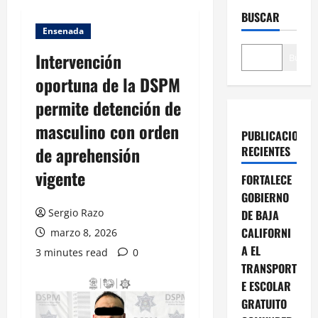
BUSCAR
Ensenada
Intervención
Buscar
oportuna de la DSPM
permite detención de
masculino con orden
PUBLICACIONES
de aprehensión
RECIENTES
vigente
FORTALECE
GOBIERNO
Sergio Razo
DE BAJA
CALIFORNI
marzo 8, 2026
A EL
3 minutes read
0
TRANSPORT
E ESCOLAR
GRATUITO