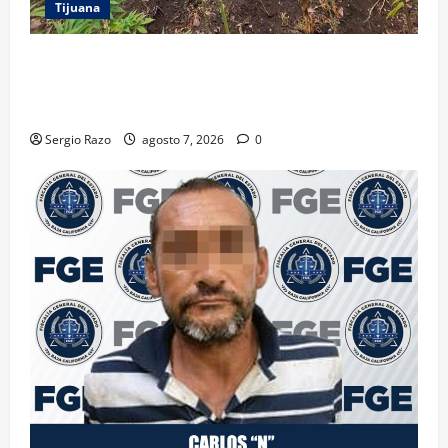
Tijuana
DENUNCIA CIUDADANA PERMITE LOCALIZAR
PLANTÍO; SE ASEGURARON MÁS DE 16 MIL PLANTAS
DE MARIHUANA
Sergio Razo
agosto 7, 2026
0