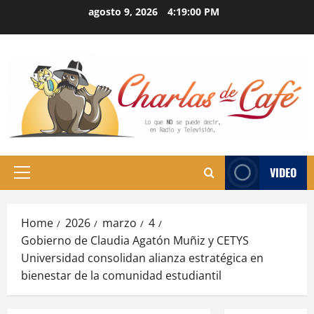
Skip
agosto 9, 2026
4:19:00 PM
to
content
VIDEO
Primary
Menu
Home
2026
marzo
4
Gobierno de Claudia Agatón Muñiz y CETYS
Universidad consolidan alianza estratégica en
bienestar de la comunidad estudiantil