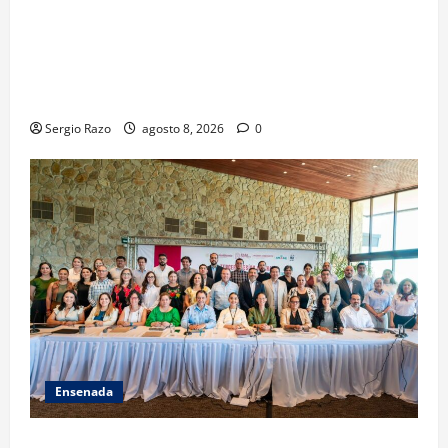
GARANTIZA GOBIERNO DE BAJA CALIFORNIA
REGRESO A CLASES CON INFRAESTRUCTURA
FORTALECIDA, CERTEZA AL MAGISTERIO Y APOYOS
SOCIALES
Sergio Razo
agosto 8, 2026
0
Ensenada
ACUERDAN AUTORIDADES AMBIENTALES DE TODO EL