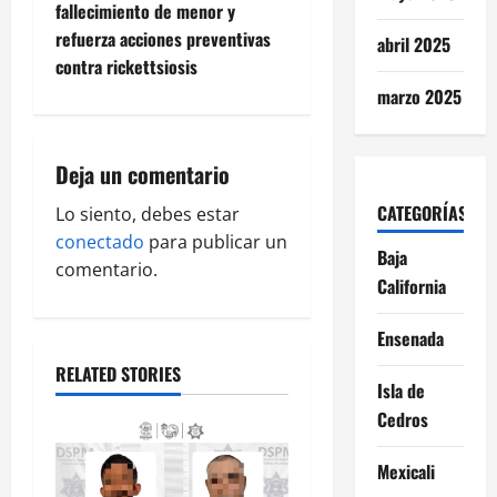
fallecimiento de menor y
n
refuerza acciones preventivas
abril 2025
contra rickettsiosis
a
marzo 2025
v
i
Deja un comentario
CATEGORÍAS
g
Lo siento, debes estar
conectado
para publicar un
Baja
a
comentario.
California
t
Ensenada
i
RELATED STORIES
Isla de
o
Cedros
n
Mexicali