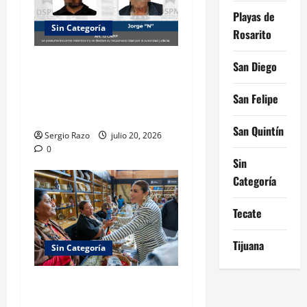
Playas de
Sin Categoría
Rosarito
Detiene la DSPM a dos
San Diego
hombres por probable
posesión de drogas en
San Felipe
distintas intervenciones
San Quintín
Sergio Razo
julio 20, 2026
0
Sin
Categoría
Tecate
Tijuana
Sin Categoría
IMPULSA GOBIERNO DE
BAJA CALIFORNIA LA