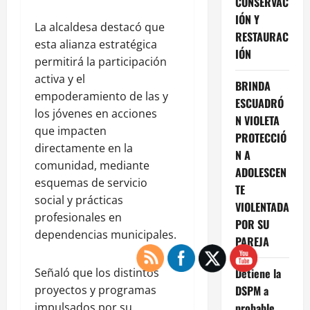
CONSERVAC
IÓN Y
La alcaldesa destacó que
RESTAURAC
esta alianza estratégica
IÓN
permitirá la participación
activa y el
BRINDA
empoderamiento de las y
ESCUADRÓ
los jóvenes en acciones
N VIOLETA
que impacten
PROTECCIÓ
directamente en la
N A
comunidad, mediante
ADOLESCEN
esquemas de servicio
TE
social y prácticas
VIOLENTADA
profesionales en
POR SU
dependencias municipales.
PAREJA
Señaló que los distintos
Detiene la
proyectos y programas
DSPM a
impulsados por su
probable