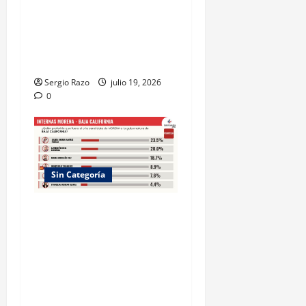
GASTRONOMÍA KUMIAI
COMO MOTOR DE TURISMO
Y DESARROLLO
COMUNITARIO
Sergio Razo
julio 19, 2026
0
Sin Categoría
La encuesta Mx, JulioAlfredo
Álvarez fortalece su
posicionamiento y se coloca
en el segundo lugar de las
preferencias por la
candidatura de Morena