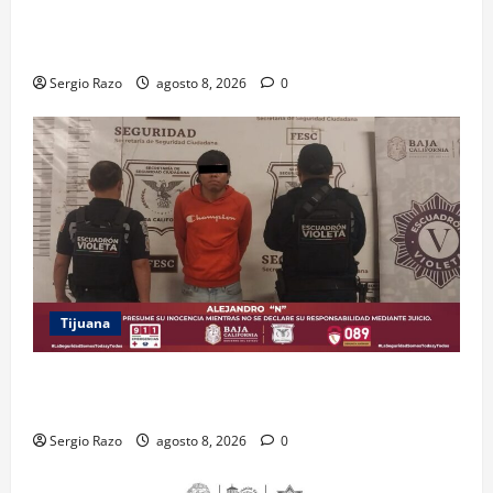
PAÍS FORTALECER ESTRATEGIA DE CONSERVACIÓN Y
RESTAURACIÓN
Sergio Razo
agosto 8, 2026
0
Tijuana
BRINDA ESCUADRÓN VIOLETA PROTECCIÓN A
ADOLESCENTE VIOLENTADA POR SU PAREJA
Sergio Razo
agosto 8, 2026
0