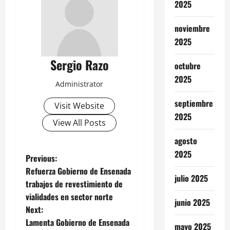
2025
noviembre
2025
Sergio Razo
octubre
2025
Administrator
septiembre
Visit Website
2025
View All Posts
agosto
2025
P
Previous:
Refuerza Gobierno de Ensenada
o
julio 2025
trabajos de revestimiento de
vialidades en sector norte
s
junio 2025
Next:
t
Lamenta Gobierno de Ensenada
mayo 2025