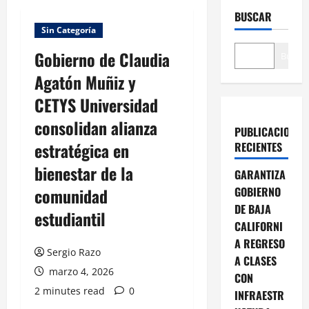
BUSCAR
Sin Categoría
Gobierno de Claudia
Buscar
Agatón Muñiz y
CETYS Universidad
consolidan alianza
PUBLICACIONES
estratégica en
RECIENTES
bienestar de la
GARANTIZA
comunidad
GOBIERNO
DE BAJA
estudiantil
CALIFORNI
A REGRESO
Sergio Razo
A CLASES
marzo 4, 2026
CON
2 minutes read
0
INFRAESTR