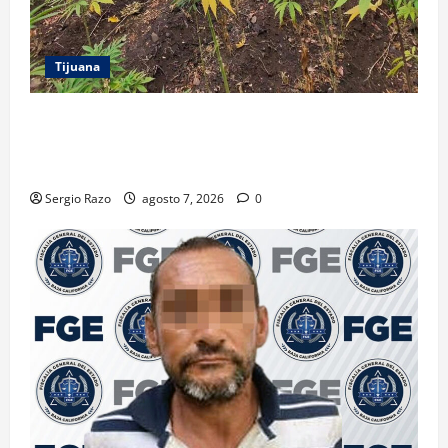
Tijuana
DENUNCIA CIUDADANA PERMITE LOCALIZAR
PLANTÍO; SE ASEGURARON MÁS DE 16 MIL PLANTAS
DE MARIHUANA
Sergio Razo
agosto 7, 2026
0