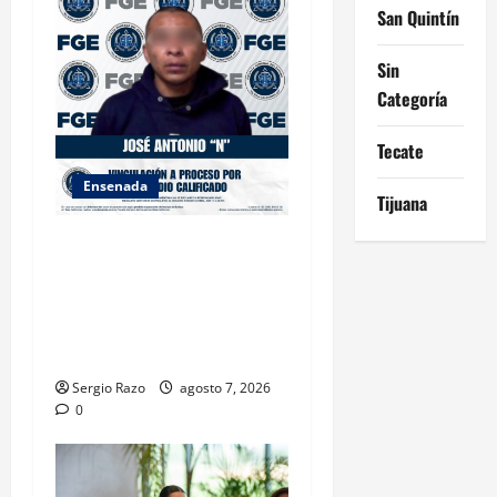
San Quintín
Sin
Categoría
Tecate
Ensenada
Tijuana
FISCALÍA GENERAL DEL
ESTADO LOGRA
VINCULACIÓN A PROCESO
POR HOMICIDIO
CALIFICADO
Sergio Razo
agosto 7, 2026
0