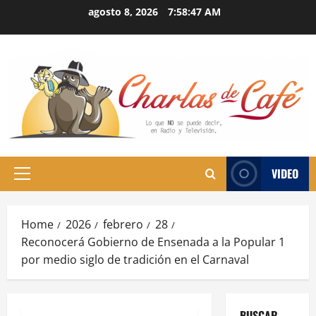
Skip
agosto 8, 2026
7:58:48 AM
to
content
VIDEO
Primary
Menu
Home
2026
febrero
28
Reconocerá Gobierno de Ensenada a la Popular 1
por medio siglo de tradición en el Carnaval
BUSCAR