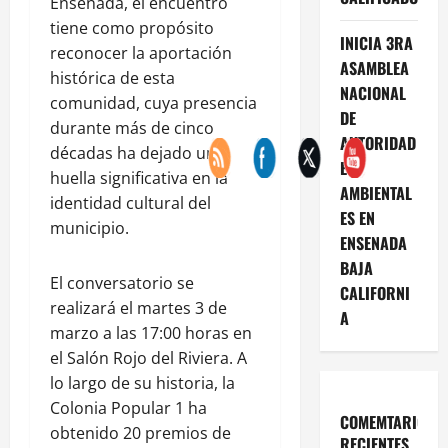
Ensenada, el encuentro
tiene como propósito
INICIA 3RA
reconocer la aportación
ASAMBLEA
histórica de esta
NACIONAL
comunidad, cuya presencia
DE
durante más de cinco
AUTORIDAD
décadas ha dejado una
ES
huella significativa en la
AMBIENTAL
identidad cultural del
ES EN
municipio.
ENSENADA
BAJA
El conversatorio se
CALIFORNI
realizará el martes 3 de
A
marzo a las 17:00 horas en
el Salón Rojo del Riviera. A
lo largo de su historia, la
Colonia Popular 1 ha
COMEMTARIOS
obtenido 20 premios de
RECIENTES