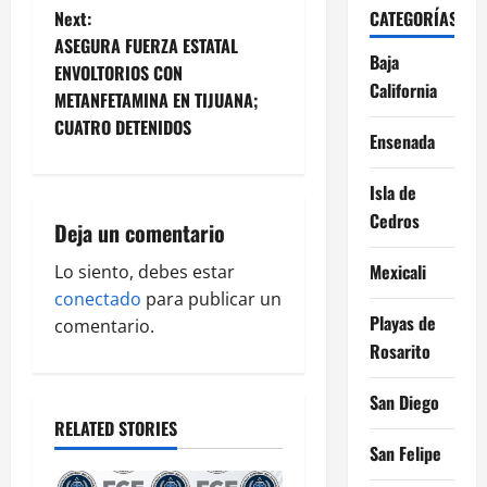
t
Next:
CATEGORÍAS
ASEGURA FUERZA ESTATAL
n
Baja
ENVOLTORIOS CON
California
METANFETAMINA EN TIJUANA;
a
CUATRO DETENIDOS
Ensenada
v
Isla de
i
Cedros
Deja un comentario
g
Mexicali
Lo siento, debes estar
a
conectado
para publicar un
Playas de
comentario.
t
Rosarito
i
San Diego
o
RELATED STORIES
San Felipe
n