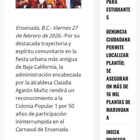
PARA
ESTUDIANTE
S
Ensenada, B.C.- Viernes 27
DENUNCIA
de febrero de 2026.-
Por su
CIUDADANA
destacada trayectoria y
PERMITE
espíritu comunitario en la
LOCALIZAR
fiesta urbana más antigua
PLANTÍO;
de Baja California, la
SE
administración encabezada
ASEGURAR
por la alcaldesa Claudia
ON MÁS DE
Agatón Muñiz rendirá un
16 MIL
reconocimiento a la
PLANTAS DE
Colonia Popular 1 por 50
MARIHUAN
años de participación
A
ininterrumpida en el
Carnaval de Ensenada.
INICIA
PROCESO