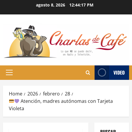
Skip
agosto 8, 2026
12:44:18 PM
to
content
VIDEO
Primary
Menu
Home
2026
febrero
28
Atención, madres autónomas con Tarjeta
Violeta
BUSCAR