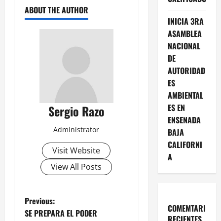
ABOUT THE AUTHOR
INICIA 3RA
ASAMBLEA
NACIONAL
DE
AUTORIDAD
ES
AMBIENTAL
ES EN
Sergio Razo
ENSENADA
Administrator
BAJA
CALIFORNI
Visit Website
A
View All Posts
P
Previous:
COMEMTARIOS
SE PREPARA EL PODER
RECIENTES