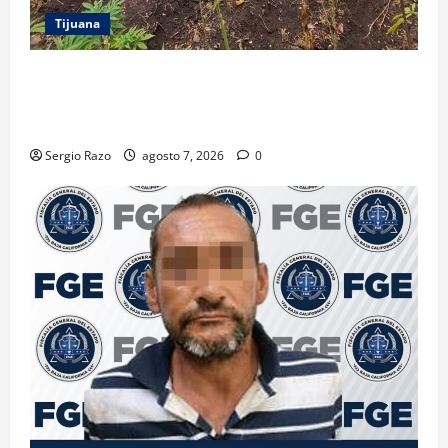
Tijuana
DENUNCIA CIUDADANA PERMITE LOCALIZAR
PLANTÍO; SE ASEGURARON MÁS DE 16 MIL PLANTAS
DE MARIHUANA
Sergio Razo
agosto 7, 2026
0