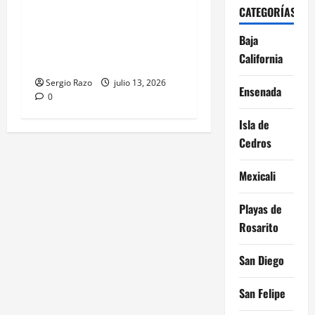
Recupera la DSPM vehículo
CATEGORÍAS
con reporte de robo y
Baja
detiene a probable
California
responsable de su posesión
Sergio Razo
julio 13, 2026
Ensenada
0
Isla de
Cedros
Mexicali
Playas de
Rosarito
San Diego
San Felipe