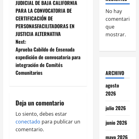
o
JUDICIAL DE BAJA CALIFORNIA
PARA LA CONVOCATORIA DE
No hay
s
CERTIFICACIÓN DE
comentarios
t
PERSONASFACILITADORAS EN
que
JUSTICIA ALTERNATIVA
mostrar.
n
Next:
Aprueba Cabildo de Ensenada
a
expedición de convocatoria para
v
integración de Comités
Comunitarios
ARCHIVO
i
agosto
g
2026
Deja un comentario
a
julio 2026
Lo siento, debes estar
t
conectado
para publicar un
junio 2026
i
comentario.
mayo 2026