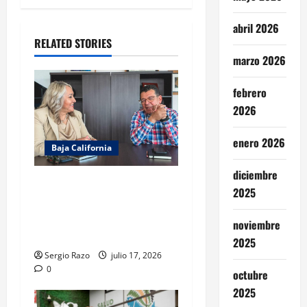
o
abril 2026
n
RELATED STORIES
marzo 2026
febrero
2026
enero 2026
Baja California
diciembre
REFUERZA COBACH BC
2025
COORDINACIÓN CON LA
DIRECCIÓN GENERAL DEL
noviembre
BACHILLERATO
2025
Sergio Razo
julio 17, 2026
0
octubre
2025