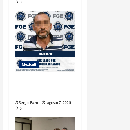
0
Mexicali
INICIA PROCESO PENAL
CONTRA IMPUTADO POR
FEMINICIDIO AGRAVADO
Sergio Razo
agosto 7, 2026
0