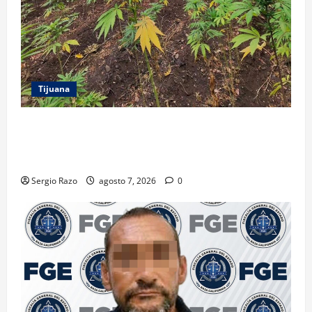
Tijuana
DENUNCIA CIUDADANA PERMITE LOCALIZAR
PLANTÍO; SE ASEGURARON MÁS DE 16 MIL PLANTAS
DE MARIHUANA
Sergio Razo
agosto 7, 2026
0