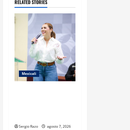
RELATED STORIES
o
n
Mexicali
FORTALECE GOBIERNO DE
BAJA CALIFORNIA EL
TRANSPORTE ESCOLAR
GRATUITO COMUNDER PARA
ESTUDIANTES
Sergio Razo
agosto 7, 2026