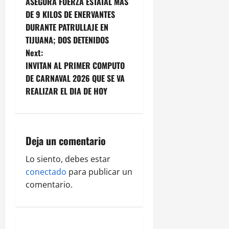
ASEGURA FUERZA ESTATAL MÁS
o
DE 9 KILOS DE ENERVANTES
DURANTE PATRULLAJE EN
s
TIJUANA; DOS DETENIDOS
t
Next:
INVITAN AL PRIMER COMPUTO
n
DE CARNAVAL 2026 QUE SE VA
REALIZAR EL DIA DE HOY
a
v
i
Deja un comentario
g
Lo siento, debes estar
conectado
para publicar un
a
comentario.
t
i