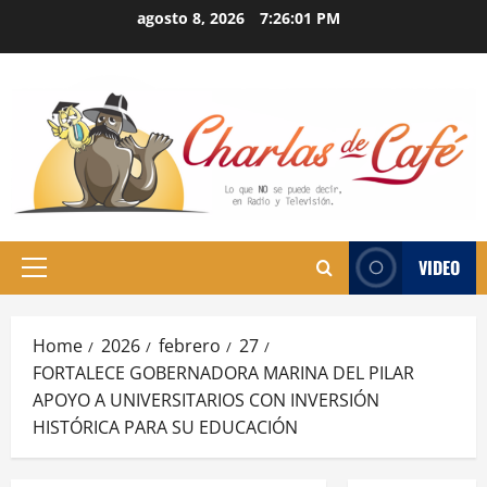
Skip
agosto 8, 2026
7:26:02 PM
to
content
VIDEO
Primary
Menu
Home
2026
febrero
27
FORTALECE GOBERNADORA MARINA DEL PILAR
APOYO A UNIVERSITARIOS CON INVERSIÓN
HISTÓRICA PARA SU EDUCACIÓN