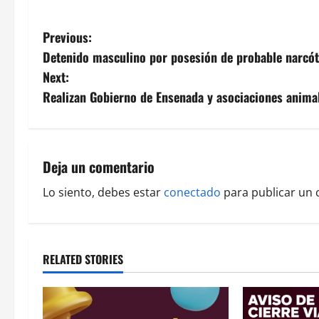
P
Previous:
Detenido masculino por posesión de probable narcóti
o
Next:
s
Realizan Gobierno de Ensenada y asociaciones animali
t
n
Deja un comentario
a
Lo siento, debes estar
conectado
para publicar un 
v
i
RELATED STORIES
g
a