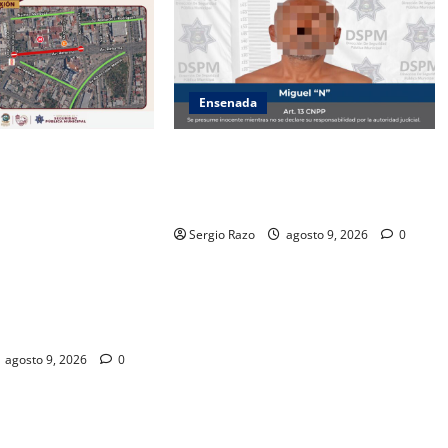
Ensenada
e Seguridad Pública
Atiende Policía Municipal reporte y
orma que, por
detiene a hombre por probable
CESPE, del 9 al 11 de
allanamiento
rará temporalmente
Sergio Razo
agosto 9, 2026
0
orma, entre el
ez Méndez y la
te, en sentido sur-
agosto 9, 2026
0