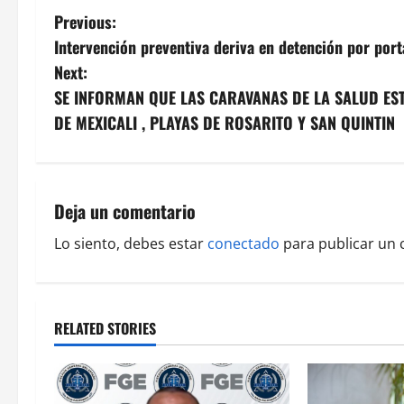
P
Previous:
Intervención preventiva deriva en detención por por
o
Next:
s
SE INFORMAN QUE LAS CARAVANAS DE LA SALUD EST
DE MEXICALI , PLAYAS DE ROSARITO Y SAN QUINTIN
t
n
a
Deja un comentario
v
Lo siento, debes estar
conectado
para publicar un 
i
g
RELATED STORIES
a