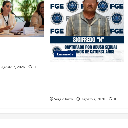
SAMBLEA NACIONAL
ES AMBIENTALES EN
Ensenada
A CALIFORNIA
agosto 7, 2026
0
LOGRA FISCALÍA CUMPLIMENTAR
ORDEN DE APREHENSIÓN POR
ABUSO SEXUAL AGRAVADO
CONTRA MENOR DE CATORCE AÑOS
Sergio Razo
agosto 7, 2026
0