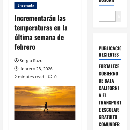
Ensenada
Incrementarán las
Buscar
temperaturas en la
última semana de
febrero
PUBLICACIONES
RECIENTES
Sergio Razo
FORTALECE
febrero 23, 2026
GOBIERNO
2 minutes read
0
DE BAJA
CALIFORNI
A EL
TRANSPORT
E ESCOLAR
GRATUITO
COMUNDER