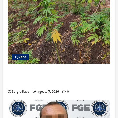
Tijuana
DENUNCIA CIUDADANA PERMITE LOCALIZAR
PLANTÍO; SE ASEGURARON MÁS DE 16 MIL PLANTAS
DE MARIHUANA
Sergio Razo
agosto 7, 2026
0