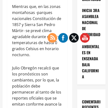
Mientras que, en las zonas
INICIA 3RA
montañosas -parques
ASAMBLEA
nacionales Constitución de
NACIONAL
1857 y Sierra San Pedro
DE
Mártir- se prevé clima
AUTORIDAD
agradable durante el día y
ES
temperaturas de hasta 0
AMBIENTAL
grados Celsius en horario
ES EN
nocturno.
ENSENADA
BAJA
Julio Obregón recalcó que
CALIFORNI
los pronósticos son
A
cambiantes, por lo que, la
población debe
permanecer al tanto de los
reportes oficiales que se
COMEMTARIOS
emitan conforme avance la
RECIENTES