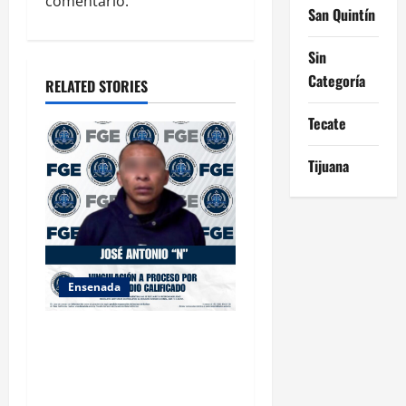
comentario.
San Quintín
i
Sin
o
Categoría
RELATED STORIES
n
Tecate
Tijuana
Ensenada
FISCALÍA GENERAL DEL
ESTADO LOGRA
VINCULACIÓN A PROCESO
POR HOMICIDIO