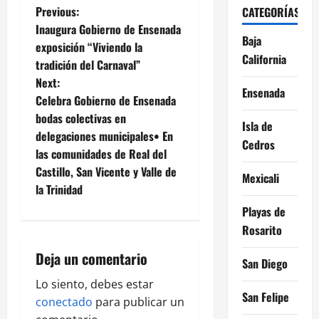
P
Previous:
CATEGORÍAS
Inaugura Gobierno de Ensenada
o
Baja
exposición “Viviendo la
California
tradición del Carnaval”
s
Next:
Ensenada
t
Celebra Gobierno de Ensenada
bodas colectivas en
Isla de
n
delegaciones municipales• En
Cedros
las comunidades de Real del
a
Castillo, San Vicente y Valle de
Mexicali
v
la Trinidad
Playas de
i
Rosarito
g
Deja un comentario
San Diego
a
Lo siento, debes estar
San Felipe
conectado
para publicar un
t