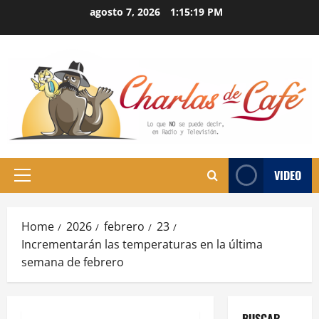
Skip
agosto 7, 2026
1:15:20 PM
to
content
VIDEO
Primary
Menu
Home
2026
febrero
23
Incrementarán las temperaturas en la última
semana de febrero
BUSCAR