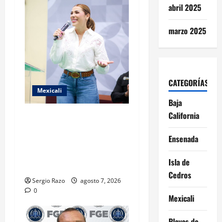
n
abril 2025
marzo 2025
CATEGORÍAS
Mexicali
Baja
California
FORTALECE GOBIERNO DE
BAJA CALIFORNIA EL
Ensenada
TRANSPORTE ESCOLAR
GRATUITO COMUNDER PARA
Isla de
ESTUDIANTES
Cedros
Sergio Razo
agosto 7, 2026
0
Mexicali
Playas de