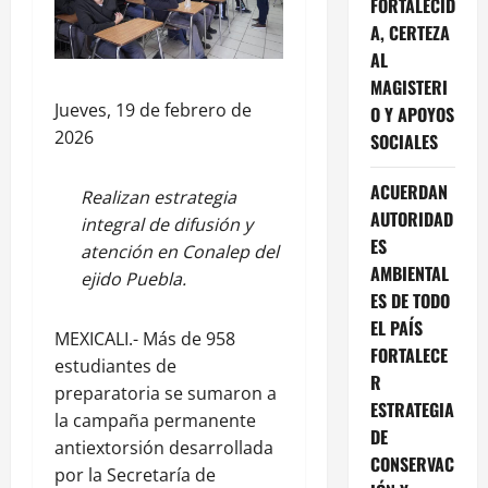
FORTALECID
A, CERTEZA
AL
MAGISTERI
Jueves, 19 de febrero de
O Y APOYOS
2026
SOCIALES
ACUERDAN
Realizan estrategia
AUTORIDAD
integral de difusión y
ES
atención en Conalep del
AMBIENTAL
ejido Puebla.
ES DE TODO
EL PAÍS
MEXICALI.- Más de 958
FORTALECE
estudiantes de
R
preparatoria se sumaron a
ESTRATEGIA
la campaña permanente
DE
antiextorsión desarrollada
CONSERVAC
por la Secretaría de