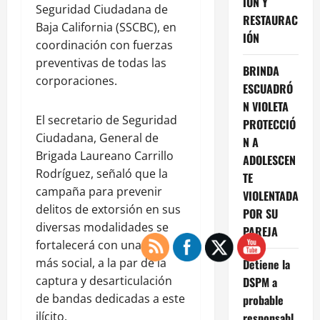
IÓN Y
Seguridad Ciudadana de
RESTAURAC
Baja California (SSCBC), en
IÓN
coordinación con fuerzas
preventivas de todas las
BRINDA
corporaciones.
ESCUADRÓ
N VIOLETA
El secretario de Seguridad
PROTECCIÓ
Ciudadana, General de
N A
Brigada Laureano Carrillo
ADOLESCEN
Rodríguez, señaló que la
TE
campaña para prevenir
VIOLENTADA
delitos de extorsión en sus
POR SU
diversas modalidades se
PAREJA
fortalecerá con una ruta
más social, a la par de la
Detiene la
captura y desarticulación
DSPM a
de bandas dedicadas a este
probable
ilícito.
responsabl