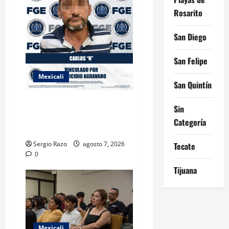
Rosarito
San Diego
San Felipe
Mexicali
San Quintín
INICIA PROCESO PENAL
Sin
CONTRA IMPUTADO POR
Categoría
FEMINICIDIO AGRAVADO
Sergio Razo
agosto 7, 2026
Tecate
0
Tijuana
Mexicali