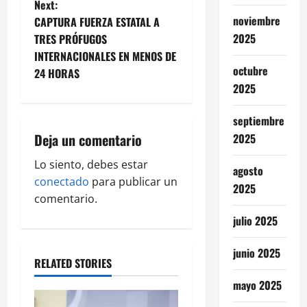
Next:
t
noviembre
CAPTURA FUERZA ESTATAL A
2025
TRES PRÓFUGOS
n
INTERNACIONALES EN MENOS DE
octubre
24 HORAS
a
2025
v
septiembre
i
Deja un comentario
2025
g
Lo siento, debes estar
agosto
conectado
para publicar un
2025
a
comentario.
julio 2025
t
i
junio 2025
RELATED STORIES
o
mayo 2025