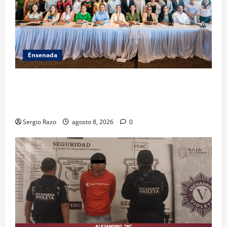
Ensenada
ACUERDAN AUTORIDADES AMBIENTALES DE TODO EL
PAÍS FORTALECER ESTRATEGIA DE CONSERVACIÓN Y
RESTAURACIÓN
Sergio Razo
agosto 8, 2026
0