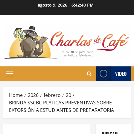
Skip
agosto 9, 2026
6:42:41 PM
to
content
VIDEO
Primary
Menu
Home
2026
febrero
20
BRINDA SSCBC PLÁTICAS PREVENTIVAS SOBRE
EXTORSIÓN A ESTUDIANTES DE PREPARATORIA
BUSCAR