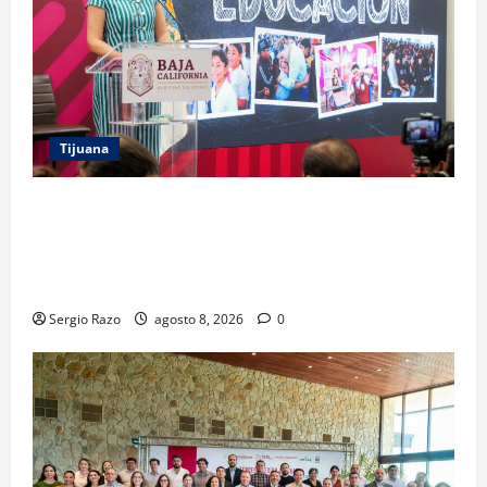
Tijuana
GARANTIZA GOBIERNO DE BAJA CALIFORNIA
REGRESO A CLASES CON INFRAESTRUCTURA
FORTALECIDA, CERTEZA AL MAGISTERIO Y APOYOS
SOCIALES
Sergio Razo
agosto 8, 2026
0