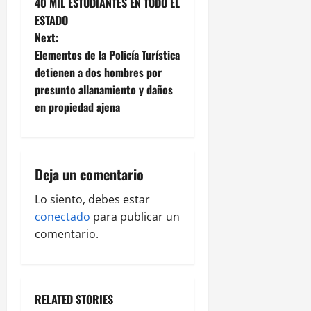
40 MIL ESTUDIANTES EN TODO EL
s
ESTADO
t
Next:
Elementos de la Policía Turística
n
detienen a dos hombres por
presunto allanamiento y daños
a
en propiedad ajena
v
i
Deja un comentario
g
Lo siento, debes estar
a
conectado
para publicar un
comentario.
t
i
o
RELATED STORIES