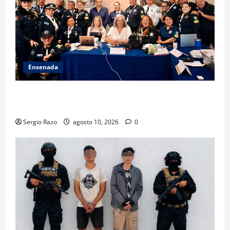
Ensenada
Hace historia Ensenada con la formación de su
primer Mentor D.A.R.E.
Sergio Razo
agosto 10, 2026
0