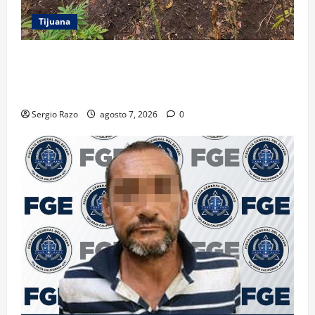
Tijuana
DENUNCIA CIUDADANA PERMITE LOCALIZAR
PLANTÍO; SE ASEGURARON MÁS DE 16 MIL PLANTAS
DE MARIHUANA
Sergio Razo
agosto 7, 2026
0