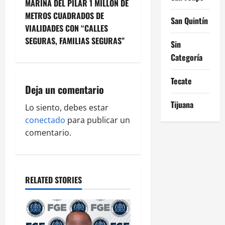
MARINA DEL PILAR 1 MILLÓN DE
n
METROS CUADRADOS DE
San Quintín
VIALIDADES CON “CALLES
a
SEGURAS, FAMILIAS SEGURAS”
Sin
v
Categoría
i
Tecate
Deja un comentario
g
Tijuana
Lo siento, debes estar
a
conectado
para publicar un
comentario.
t
i
o
RELATED STORIES
n