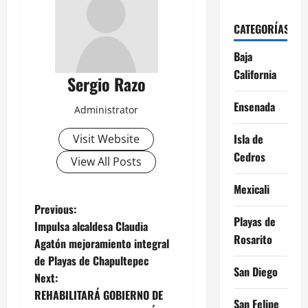
CATEGORÍAS
Baja
California
Sergio Razo
Ensenada
Administrator
Isla de
Visit Website
Cedros
View All Posts
Mexicali
P
Previous:
Playas de
Impulsa alcaldesa Claudia
o
Rosarito
Agatón mejoramiento integral
de Playas de Chapultepec
s
San Diego
Next:
t
REHABILITARÁ GOBIERNO DE
San Felipe