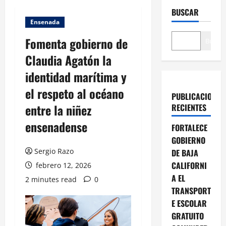
BUSCAR
Ensenada
Fomenta gobierno de
Buscar
Claudia Agatón la
identidad marítima y
el respeto al océano
PUBLICACIONES
entre la niñez
RECIENTES
ensenadense
FORTALECE
GOBIERNO
Sergio Razo
DE BAJA
CALIFORNI
febrero 12, 2026
A EL
2 minutes read
0
TRANSPORT
E ESCOLAR
GRATUITO