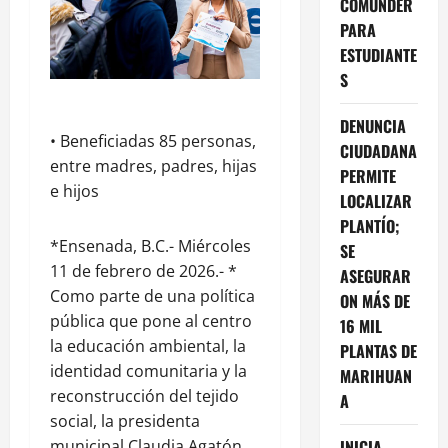
COMUNDER
PARA
ESTUDIANTE
S
DENUNCIA
•⁠ ⁠Beneficiadas 85 personas,
CIUDADANA
entre madres, padres, hijas
PERMITE
e hijos
LOCALIZAR
PLANTÍO;
*Ensenada, B.C.- Miércoles
SE
11 de febrero de 2026.- *
ASEGURAR
Como parte de una política
ON MÁS DE
pública que pone al centro
16 MIL
la educación ambiental, la
PLANTAS DE
identidad comunitaria y la
MARIHUAN
reconstrucción del tejido
A
social, la presidenta
municipal Claudia Agatón
INICIA