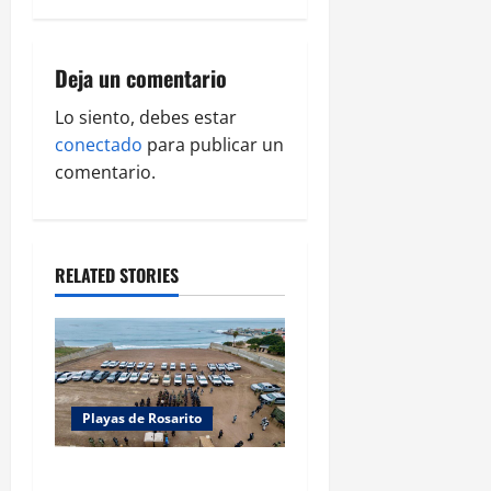
v
i
Deja un comentario
g
Lo siento, debes estar
a
conectado
para publicar un
comentario.
t
i
o
RELATED STORIES
n
Playas de Rosarito
ACTIVAN CORPORACIONES