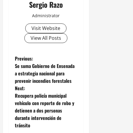
Sergio Razo
Administrator
Visit Website
View All Posts
P
Previous:
Se suma Gobierno de Ensenada
o
a estrategia nacional para
prevenir incendios forestales
s
Next:
t
Recupera policía municipal
vehículo con reporte de robo y
n
detienen a dos personas
durante intervención de
a
tránsito