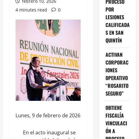
PROCESO
febrero 10, 2026
POR
4 minutes read
0
LESIONES
CALIFICADA
S EN SAN
QUINTÍN
ACTIVAN
CORPORAC
IONES
OPERATIVO
“ROSARITO
SEGURO”
OBTIENE
FISCALÍA
Lunes, 9 de febrero de 2026
VINCULACI
ÓN A
En el acto inaugural se
PROCESO