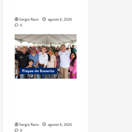
OPERATIVO “ROSARITO
SEGURO”
Sergio Razo
agosto 6, 2026
0
Playas de Rosarito
SUPERA GOBIERNO DE BAJA
CALIFORNIA MÁS DE MILLON
Y MEDIO DE SERVICIOS DE
SALUD EN LAS
COMUNIDADES
Sergio Razo
agosto 6, 2026
0