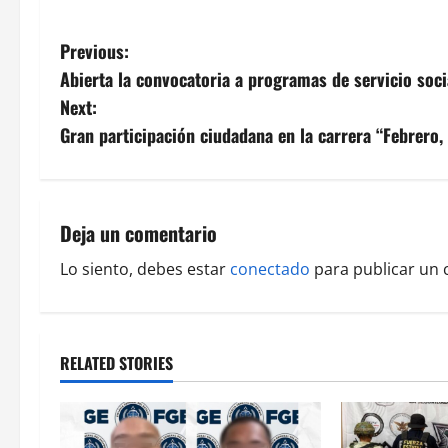
P
Previous:
Abierta la convocatoria a programas de servicio soci
o
Next:
s
Gran participación ciudadana en la carrera “Febrero,
t
n
Deja un comentario
a
Lo siento, debes estar
conectado
para publicar un 
v
i
RELATED STORIES
g
a