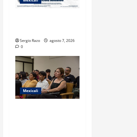
Mexicali
INICIA PROCESO PENAL
CONTRA IMPUTADO POR
FEMINICIDIO AGRAVADO
Sergio Razo
agosto 7, 2026
0
Mexicali
COBACH BC FORTALECE EL
ACOMPAÑAMIENTO DE
MADRES Y PADRES DE
FAMILIA CON