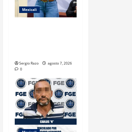
Mexicali
FORTALECE GOBIERNO DE
BAJA CALIFORNIA EL
TRANSPORTE ESCOLAR
GRATUITO COMUNDER PARA
ESTUDIANTES
Sergio Razo
agosto 7, 2026
0