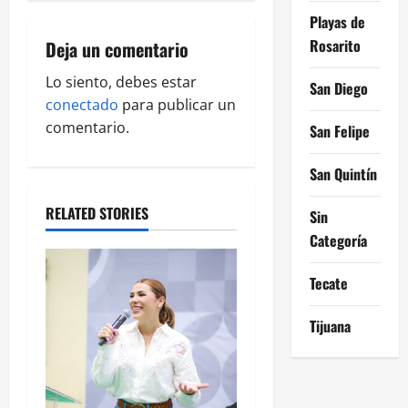
v
Playas de
i
Rosarito
Deja un comentario
g
Lo siento, debes estar
San Diego
conectado
para publicar un
a
comentario.
San Felipe
t
San Quintín
i
RELATED STORIES
Sin
o
Categoría
n
Tecate
Tijuana