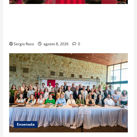
GARANTIZA GOBIERNO DE BAJA CALIFORNIA
REGRESO A CLASES CON INFRAESTRUCTURA
FORTALECIDA, CERTEZA AL MAGISTERIO Y APOYOS
SOCIALES
Sergio Razo
agosto 8, 2026
0
Ensenada