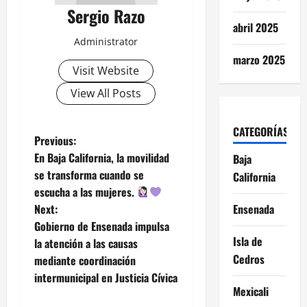
Sergio Razo
abril 2025
Administrator
marzo 2025
Visit Website
View All Posts
CATEGORÍAS
P
Previous:
En Baja California, la movilidad
Baja
o
se transforma cuando se
California
escucha a las mujeres.
s
Next:
Ensenada
t
Gobierno de Ensenada impulsa
Isla de
la atención a las causas
n
Cedros
mediante coordinación
intermunicipal en Justicia Cívica
a
Mexicali