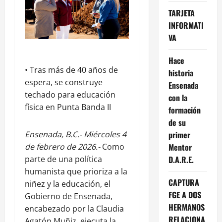
TARJETA
INFORMATI
VA
Hace
•⁠ ⁠Tras más de 40 años de
historia
espera, se construye
Ensenada
techado para educación
con la
física en Punta Banda II
formación
de su
Ensenada, B.C.- Miércoles 4
primer
de febrero de 2026.-
Como
Mentor
parte de una política
D.A.R.E.
humanista que prioriza a la
CAPTURA
niñez y la educación, el
FGE A DOS
Gobierno de Ensenada,
HERMANOS
encabezado por la Claudia
RELACIONA
Agatón Muñiz, ejecuta la