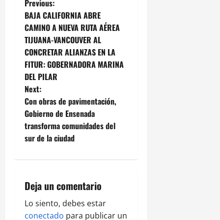
P
Previous:
BAJA CALIFORNIA ABRE
o
CAMINO A NUEVA RUTA AÉREA
TIJUANA-VANCOUVER AL
s
CONCRETAR ALIANZAS EN LA
t
FITUR: GOBERNADORA MARINA
DEL PILAR
n
Next:
Con obras de pavimentación,
a
Gobierno de Ensenada
v
transforma comunidades del
sur de la ciudad
i
g
Deja un comentario
a
Lo siento, debes estar
t
conectado
para publicar un