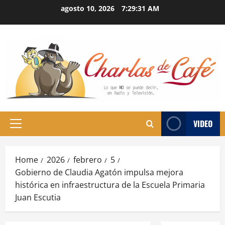
Skip
agosto 10, 2026
7:29:32 AM
to
content
VIDEO
Primary
Menu
Home
2026
febrero
5
Gobierno de Claudia Agatón impulsa mejora
histórica en infraestructura de la Escuela Primaria
Juan Escutia