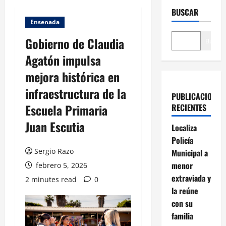
BUSCAR
Ensenada
Gobierno de Claudia
Buscar
Agatón impulsa
mejora histórica en
infraestructura de la
PUBLICACIONES
Escuela Primaria
RECIENTES
Juan Escutia
Localiza
Policía
Sergio Razo
Municipal a
menor
febrero 5, 2026
extraviada y
2 minutes read
0
la reúne
con su
familia