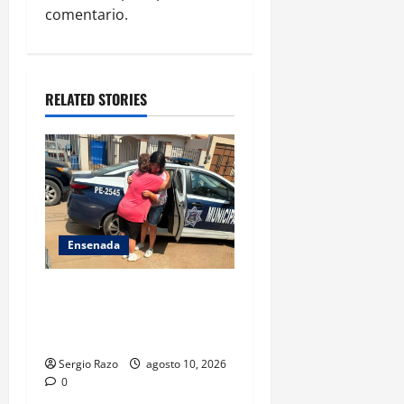
i
comentario.
o
n
RELATED STORIES
Ensenada
Localiza Policía Municipal a
menor extraviada y la reúne
con su familia
Sergio Razo
agosto 10, 2026
0