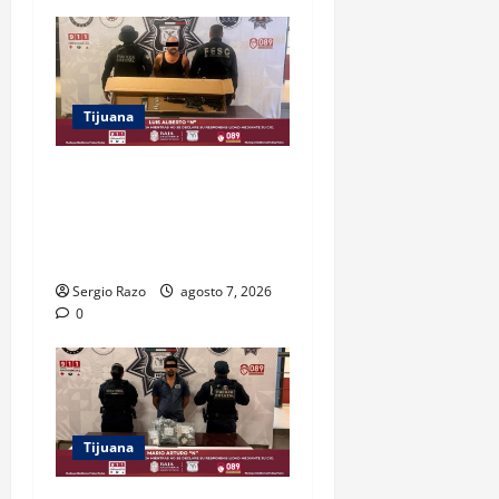
Tijuana
ASEGURAN FESC Y FGR A
HOMBRE EN POSESIÓN DE
UN FUSIL DURANTE
PATRULLAJE PREVENTIVO
Sergio Razo
agosto 7, 2026
0
Tijuana