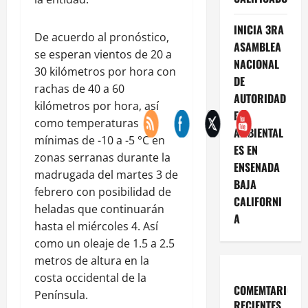
INICIA 3RA
De acuerdo al pronóstico,
ASAMBLEA
se esperan vientos de 20 a
NACIONAL
30 kilómetros por hora con
DE
rachas de 40 a 60
AUTORIDAD
kilómetros por hora, así
ES
como temperaturas
AMBIENTAL
mínimas de -10 a -5 °C en
ES EN
zonas serranas durante la
ENSENADA
madrugada del martes 3 de
BAJA
febrero con posibilidad de
CALIFORNI
heladas que continuarán
A
hasta el miércoles 4. Así
como un oleaje de 1.5 a 2.5
metros de altura en la
costa occidental de la
COMEMTARIOS
Península.
RECIENTES