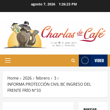
Skip
agosto 7, 2026
1:26:24 PM
to
content
VIDEO
Primary
Menu
Home
2026
febrero
3
INFORMA PROTECCIÓN CIVIL BC INGRESO DEL
FRENTE FRÍO N°33
BUSCAR