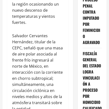
la región ocasionando un
PENAL
nuevo descenso de
CONTRA
temperaturas y vientos
IMPUTADO
fuertes.
POR
FEMINICIDI
Salvador Cervantes
O
Hernández, titular de la
AGRAVADO
CEPC, señaló que una masa
FISCALÍA
de aire polar asociada al
GENERAL
frente frío ingresará al
DEL ESTADO
norte de México, en
LOGRA
interacción con la corriente
VINCULACI
en chorro subtropical;
ÓN A
simultáneamente, una
PROCESO
circulación ciclónica en
POR
niveles medios y altos de la
HOMICIDIO
atmósfera transitará sobre
CALIFICADO
la entidad.