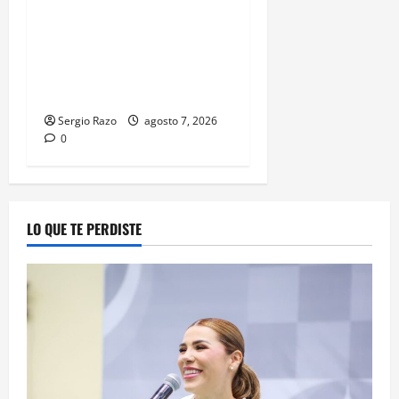
DETIENE FUERZA ESTATAL A
SUJETO POR USURPACIÓN
DE FUNCIONES Y CONTAR
CON TRES ÓRDENES DE
APREHENSIÓN VIGENTES
Sergio Razo
agosto 7, 2026
0
LO QUE TE PERDISTE