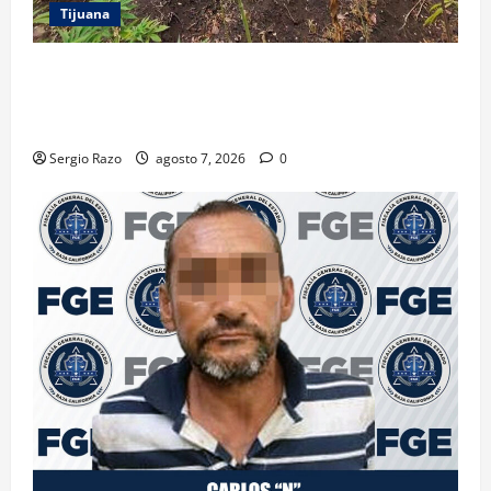
Tijuana
DENUNCIA CIUDADANA PERMITE LOCALIZAR
PLANTÍO; SE ASEGURARON MÁS DE 16 MIL PLANTAS
DE MARIHUANA
Sergio Razo
agosto 7, 2026
0