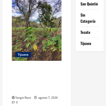
San Quintín
Sin
Categoría
Tecate
Tijuana
Tijuana
DENUNCIA CIUDADANA
PERMITE LOCALIZAR
PLANTÍO; SE ASEGURARON
MÁS DE 16 MIL PLANTAS DE
MARIHUANA
Sergio Razo
agosto 7, 2026
0