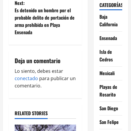
t
Next:
CATEGORÍAS
Es detenido un hombre por el
n
Baja
probable delito de portación de
California
arma prohibida en Playa
a
Ensenada
Ensenada
v
i
Isla de
Cedros
Deja un comentario
g
Lo siento, debes estar
Mexicali
a
conectado
para publicar un
comentario.
Playas de
t
Rosarito
i
San Diego
o
RELATED STORIES
San Felipe
n