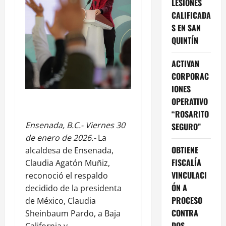
LESIONES
CALIFICADA
S EN SAN
QUINTÍN
ACTIVAN
CORPORAC
IONES
OPERATIVO
“ROSARITO
Ensenada, B.C.- Viernes 30
SEGURO”
de enero de 2026.-
La
OBTIENE
alcaldesa de Ensenada,
FISCALÍA
Claudia Agatón Muñiz,
VINCULACI
reconoció el respaldo
ÓN A
decidido de la presidenta
PROCESO
de México, Claudia
CONTRA
Sheinbaum Pardo, a Baja
DOS
California y