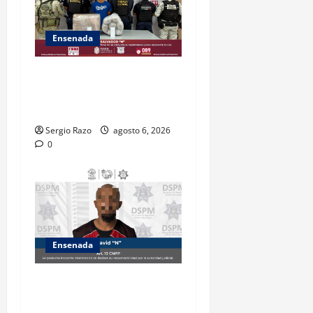
Ensenada
ASEGURA FUERZA ESTATAL
AL “KRIKEN” EN VALLE DE
GUADALUPE
Sergio Razo
agosto 6, 2026
0
Ensenada
Es asegurado hombre por
probable posesión de droga