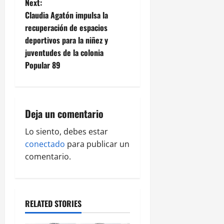
Next:
n
Claudia Agatón impulsa la
recuperación de espacios
a
deportivos para la niñez y
v
juventudes de la colonia
Popular 89
i
g
Deja un comentario
a
Lo siento, debes estar
t
conectado
para publicar un
i
comentario.
o
n
RELATED STORIES