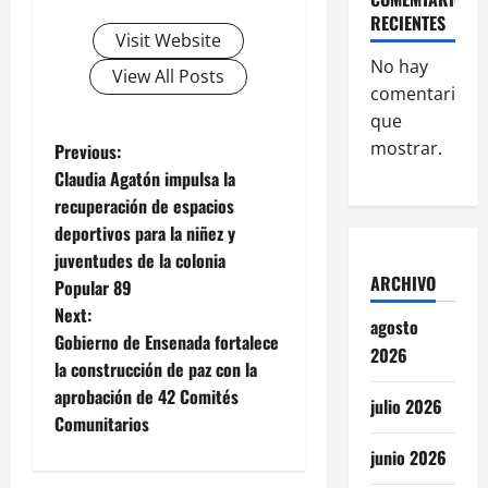
RECIENTES
Visit Website
No hay
View All Posts
comentarios
que
P
mostrar.
Previous:
Claudia Agatón impulsa la
o
recuperación de espacios
deportivos para la niñez y
s
juventudes de la colonia
ARCHIVO
t
Popular 89
Next:
agosto
n
Gobierno de Ensenada fortalece
2026
la construcción de paz con la
a
aprobación de 42 Comités
julio 2026
v
Comunitarios
junio 2026
i