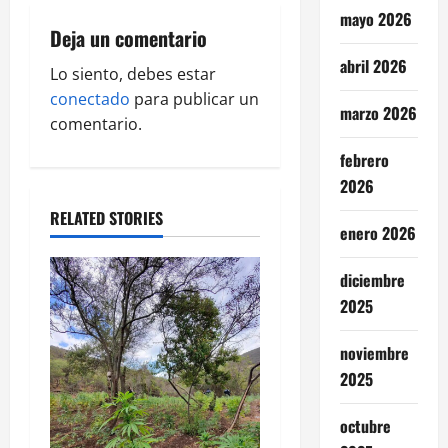
mayo 2026
g
Deja un comentario
a
abril 2026
Lo siento, debes estar
conectado
para publicar un
t
marzo 2026
comentario.
i
febrero
2026
o
RELATED STORIES
enero 2026
n
diciembre
2025
noviembre
2025
octubre