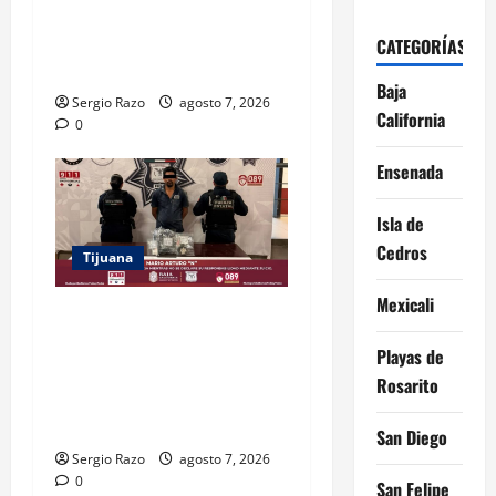
HOMBRE EN POSESIÓN DE
UN FUSIL DURANTE
CATEGORÍAS
PATRULLAJE PREVENTIVO
Baja
Sergio Razo
agosto 7, 2026
California
0
Ensenada
Isla de
Cedros
Tijuana
Mexicali
DETIENE FUERZA ESTATAL A
SUJETO POR USURPACIÓN
Playas de
DE FUNCIONES Y CONTAR
Rosarito
CON TRES ÓRDENES DE
APREHENSIÓN VIGENTES
San Diego
Sergio Razo
agosto 7, 2026
0
San Felipe