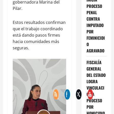
gobernadora Marina del
PROCESO
Pilar.
PENAL
CONTRA
Estos resultados confirman
IMPUTADO
que el trabajo coordinado
POR
está dando pasos firmes
FEMINICIDI
hacia comunidades más
O
seguras.
AGRAVADO
FISCALÍA
GENERAL
DEL ESTADO
LOGRA
VINCULACI
ÓN A
PROCESO
POR
HOMICIDIO