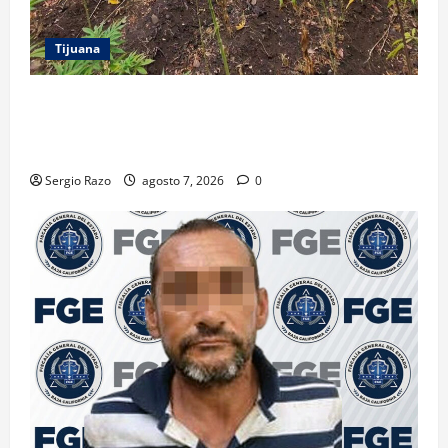
Tijuana
DENUNCIA CIUDADANA PERMITE LOCALIZAR
PLANTÍO; SE ASEGURARON MÁS DE 16 MIL PLANTAS
DE MARIHUANA
Sergio Razo
agosto 7, 2026
0