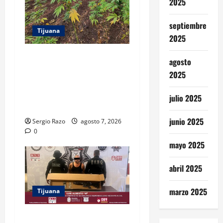
2025
septiembre
Tijuana
2025
DENUNCIA CIUDADANA
agosto
PERMITE LOCALIZAR
2025
PLANTÍO; SE ASEGURARON
MÁS DE 16 MIL PLANTAS DE
julio 2025
MARIHUANA
junio 2025
Sergio Razo
agosto 7, 2026
0
mayo 2025
abril 2025
marzo 2025
Tijuana
ASEGURAN FESC Y FGR A