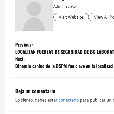
Administrator
Visit Website
View All P
P
Previous:
LOCALIZAN FUERZAS DE SEGURIDAD DE BC LABORA
o
Next:
s
Binomio canino de la DSPM fue clave en la localizac
t
n
Deja un comentario
a
Lo siento, debes estar
conectado
para publicar un 
v