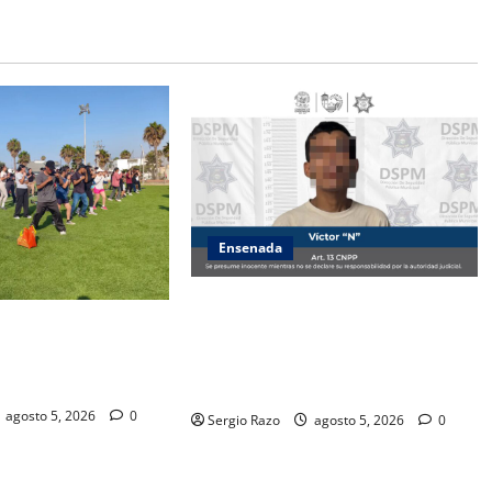
Ensenada
Detiene la DSPM a probable
lece el tejido social
responsable por presuntos delitos
a Clase Nacional de
contra la salud tras intervención
por falta administrativa
agosto 5, 2026
0
Sergio Razo
agosto 5, 2026
0