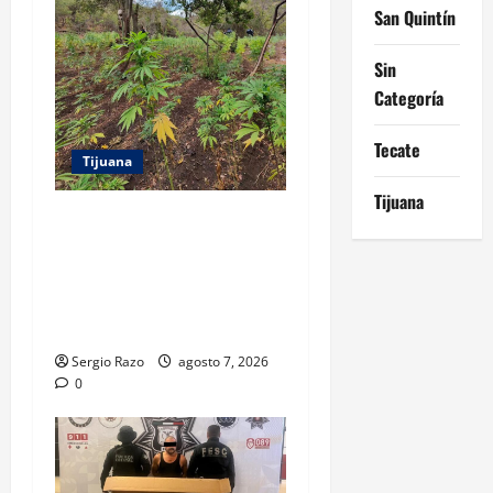
San Quintín
Sin
Categoría
Tecate
Tijuana
Tijuana
DENUNCIA CIUDADANA
PERMITE LOCALIZAR
PLANTÍO; SE ASEGURARON
MÁS DE 16 MIL PLANTAS DE
MARIHUANA
Sergio Razo
agosto 7, 2026
0