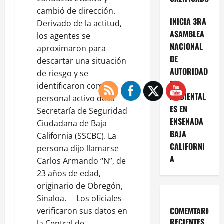
cambió de dirección.
INICIA 3RA
Derivado de la actitud,
ASAMBLEA
los agentes se
NACIONAL
aproximaron para
DE
descartar una situación
AUTORIDAD
de riesgo y se
ES
identificaron como
AMBIENTAL
personal activo de la
ES EN
Secretaría de Seguridad
ENSENADA
Ciudadana de Baja
BAJA
California (SSCBC). La
CALIFORNI
persona dijo llamarse
A
Carlos Armando “N”, de
23 años de edad,
originario de Obregón,
Sinaloa. Los oficiales
COMEMTARIOS
verificaron sus datos en
RECIENTES
la Central de