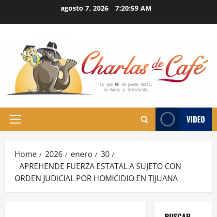
Skip
agosto 7, 2026
7:21:00 AM
to
content
VIDEO
Primary
Menu
Home
2026
enero
30
APREHENDE FUERZA ESTATAL A SUJETO CON
ORDEN JUDICIAL POR HOMICIDIO EN TIJUANA
BUSCAR