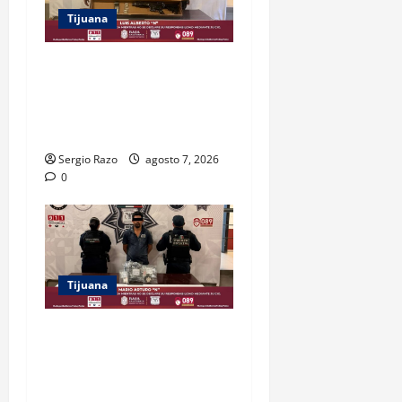
Tijuana
ASEGURAN FESC Y FGR A
HOMBRE EN POSESIÓN DE
UN FUSIL DURANTE
PATRULLAJE PREVENTIVO
Sergio Razo
agosto 7, 2026
0
Tijuana
DETIENE FUERZA ESTATAL A
SUJETO POR USURPACIÓN
DE FUNCIONES Y CONTAR
CON TRES ÓRDENES DE