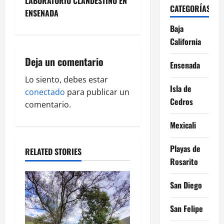
LABORATORIO CLANDESTINO EN
a
CATEGORÍAS
ENSENADA
v
Baja
California
i
Deja un comentario
Ensenada
g
Lo siento, debes estar
a
Isla de
conectado
para publicar un
Cedros
comentario.
t
Mexicali
i
Playas de
o
RELATED STORIES
Rosarito
n
San Diego
San Felipe