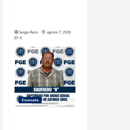
INICIA 3RA ASAMBLEA
NACIONAL DE AUTORIDADES
AMBIENTALES EN ENSENADA
BAJA CALIFORNIA
Sergio Razo
agosto 7, 2026
0
Ensenada
LOGRA FISCALÍA
CUMPLIMENTAR ORDEN DE
APREHENSIÓN POR ABUSO