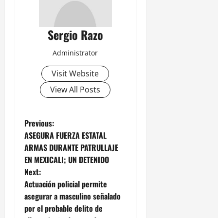
Sergio Razo
Administrator
Visit Website
View All Posts
P
Previous:
ASEGURA FUERZA ESTATAL
o
ARMAS DURANTE PATRULLAJE
EN MEXICALI; UN DETENIDO
s
Next:
t
Actuación policial permite
asegurar a masculino señalado
n
por el probable delito de