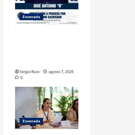
Ensenada
FISCALÍA GENERAL DEL
ESTADO LOGRA
VINCULACIÓN A PROCESO
POR HOMICIDIO
CALIFICADO
Sergio Razo
agosto 7, 2026
0
Ensenada