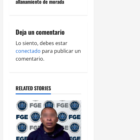
allanamiento de morada
a
v
i
Deja un comentario
g
Lo siento, debes estar
conectado
para publicar un
a
comentario.
t
i
RELATED STORIES
o
n