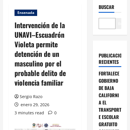
BUSCAR
Ensenada
Intervención de la
Buscar
UNAVI–Escuadrón
Violeta permite
detención de un
PUBLICACIONES
masculino por el
RECIENTES
probable delito de
FORTALECE
violencia familiar
GOBIERNO
DE BAJA
CALIFORNI
Sergio Razo
A EL
enero 29, 2026
TRANSPORT
3 minutes read
0
E ESCOLAR
GRATUITO