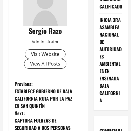
CALIFICADO
INICIA 3RA
ASAMBLEA
Sergio Razo
NACIONAL
DE
Administrator
AUTORIDAD
Visit Website
ES
AMBIENTAL
View All Posts
ES EN
ENSENADA
P
Previous:
BAJA
ESTABLECE GOBIERNO DE BAJA
CALIFORNI
o
CALIFORNIA RUTA POR LA PAZ
A
EN SAN QUINTÍN
s
Next:
t
CAPTURA FUERZAS DE
SEGURIDAD A DOS PERSONAS
COMEMTARIOS