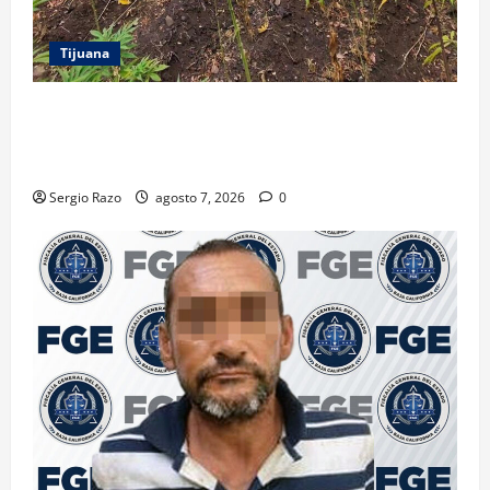
Tijuana
DENUNCIA CIUDADANA PERMITE LOCALIZAR
PLANTÍO; SE ASEGURARON MÁS DE 16 MIL PLANTAS
DE MARIHUANA
Sergio Razo
agosto 7, 2026
0