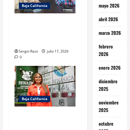
mayo 2026
Baja California
abril 2026
REFUERZA COBACH BC
COORDINACIÓN CON LA
marzo 2026
DIRECCIÓN GENERAL DEL
BACHILLERATO
febrero
Sergio Razo
julio 17, 2026
2026
0
enero 2026
diciembre
2025
Baja California
noviembre
2025
Gestiona Claudia Agatón
autorización de SENASICA
octubre
para donación de alimentos