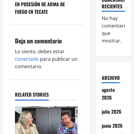
n
EN POSESIÓN DE ARMA DE
RECIENTES
FUEGO EN TECATE
a
No hay
comentarios
v
que
i
Deja un comentario
mostrar.
g
Lo siento, debes estar
conectado
para publicar un
a
comentario.
t
ARCHIVO
i
agosto
RELATED STORIES
2026
o
julio 2026
n
junio 2026