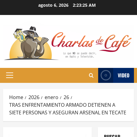
Skip
agosto 6, 2026
2:23:26 AM
to
content
VIDEO
Primary
Menu
Home
2026
enero
26
TRAS ENFRENTAMIENTO ARMADO DETIENEN A
SIETE PERSONAS Y ASEGURAN ARSENAL EN TECATE
BUSCAR