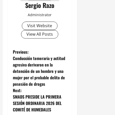
Sergio Razo
Administrator
Visit Website
View All Posts
P
Previous:
Conducción temeraria y actitud
o
agresiva derivaron en la
detención de un hombre y una
s
mujer por el probable delito de
t
posesión de drogas
Next:
n
SMADS PRESIDE LA PRIMERA
SESIÓN ORDINARIA 2026 DEL
a
COMITÉ DE HUMEDALES