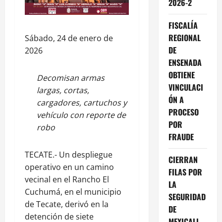
2026-2
FISCALÍA
REGIONAL
Sábado, 24 de enero de
DE
2026
ENSENADA
OBTIENE
Decomisan armas
VINCULACI
largas, cortas,
ÓN A
cargadores, cartuchos y
PROCESO
vehículo con reporte de
POR
robo
FRAUDE
TECATE.- Un despliegue
CIERRAN
operativo en un camino
FILAS POR
vecinal en el Rancho El
LA
Cuchumá, en el municipio
SEGURIDAD
de Tecate, derivó en la
DE
detención de siete
MEXICALI