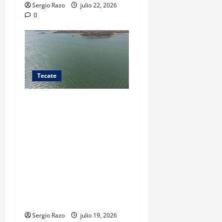
Sergio Razo
julio 22, 2026
0
Tecate
Sábado 18 de julio de
2026 MANTIENEN
AUTORIDADES AMBIENTALES
OPERATIVOS DE VIGILANCIA
Y SANEAMIENTO EN LA
PRESA EL CARRIZO -
Autoridades coordinan
operativo interinstitucional
de inspección.
Sergio Razo
julio 19, 2026