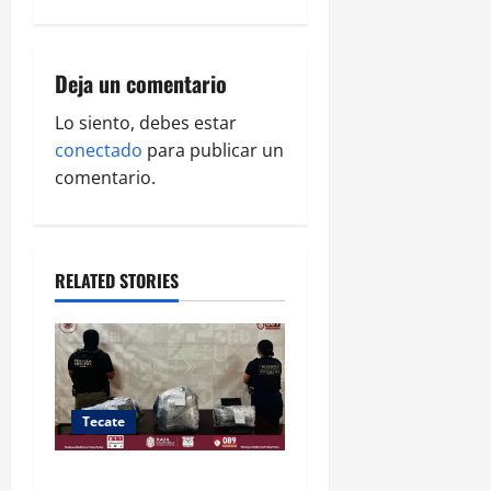
v
i
Deja un comentario
g
Lo siento, debes estar
a
conectado
para publicar un
comentario.
t
i
o
RELATED STORIES
n
Tecate
LOCALIZA FESC VEHÍCULOS