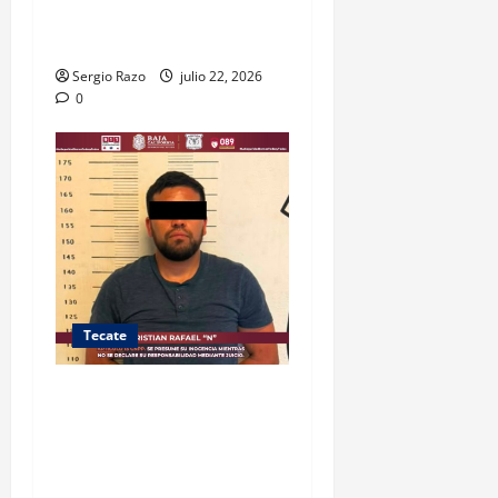
ROBADOS CON MÁS DE 600
CARTUCHOS Y GRANADAS
Sergio Razo
julio 22, 2026
0
Tecate
DETIENE GRUPO PROTEO A
“EL CRIS”; LE ASEGURAN
ARMA Y ENVOLTORIOS CON
DROGA