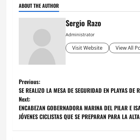
ABOUT THE AUTHOR
Sergio Razo
Administrator
Visit Website
View All P
P
Previous:
SE REALIZO LA MESA DE SEGURIDAD EN PLAYAS DE
o
Next:
s
ENCABEZAN GOBERNADORA MARINA DEL PILAR E ISA
JÓVENES CICLISTAS QUE SE PREPARAN PARA LA ALT
t
n