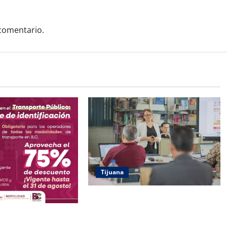
comentario.
Tijuana
COBACH BC IMPARTE
CAPACITACIÓN A DOCENTES
L 75% EN GAFETE
PREVIO AL INICIO DEL CICLO