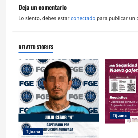
a
Deja un comentario
v
Lo siento, debes estar
conectado
para publicar un 
i
g
RELATED STORIES
a
t
i
o
n
Tijuana
DESCUENTO DE
Tijuana