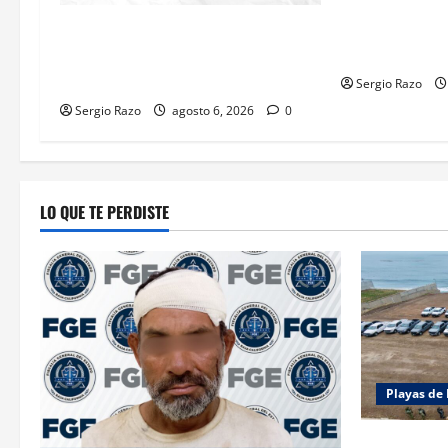
DE IDENTIFIC
VIGENTE HASTA
FGE ASESTA NUEVO GOLPE A LA
IMOS
EXTORSIÓN; CAPTURAN A DOS
MASCULINOS EN TIJUANA
Sergio Razo
Sergio Razo
agosto 6, 2026
0
LO QUE TE PERDISTE
Playas de 
ACTIVAN C