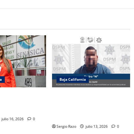
ia
Baja California
dia Agatón
Recupera la DSPM vehículo con
de SENASICA para
reporte de robo y detiene a
limentos de cruceros
probable responsable de su
posesión
julio 16, 2026
0
Sergio Razo
julio 13, 2026
0