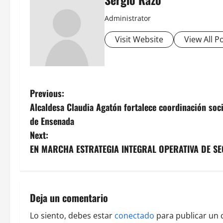
Administrator
Visit Website
View All P
P
Previous:
Alcaldesa Claudia Agatón fortalece coordinación socia
o
de Ensenada
s
Next:
EN MARCHA ESTRATEGIA INTEGRAL OPERATIVA DE SE
t
n
a
Deja un comentario
v
Lo siento, debes estar
conectado
para publicar un 