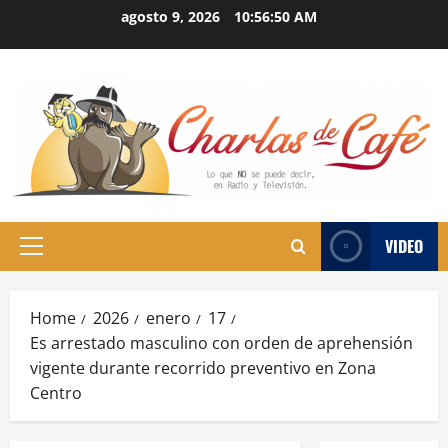
Skip
agosto 9, 2026
10:56:51 AM
to
content
VIDEO
Primary
Menu
Home
2026
enero
17
Es arrestado masculino con orden de aprehensión
vigente durante recorrido preventivo en Zona
Centro