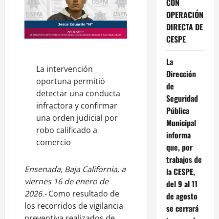
CON
OPERACIÓN
DIRECTA DE
CESPE
La
La intervención
Dirección
oportuna permitió
de
detectar una conducta
Seguridad
infractora y confirmar
Pública
una orden judicial por
Municipal
robo calificado a
informa
comercio
que, por
trabajos de
Ensenada, Baja California, a
la CESPE,
viernes 16 de enero de
del 9 al 11
2026.-
Como resultado de
de agosto
los recorridos de vigilancia
se cerrará
preventiva realizados de