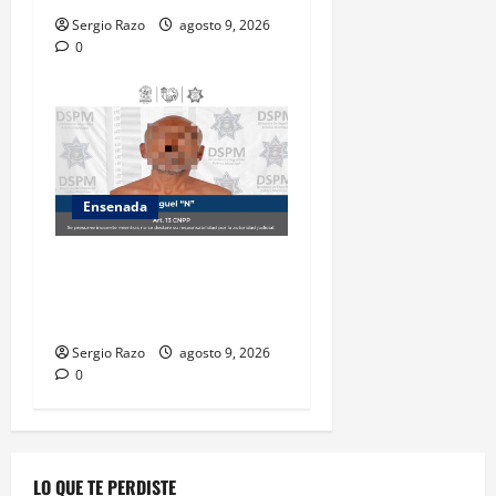
Sergio Razo
agosto 9, 2026
0
Ensenada
Atiende Policía Municipal
reporte y detiene a hombre
por probable allanamiento
Sergio Razo
agosto 9, 2026
0
LO QUE TE PERDISTE