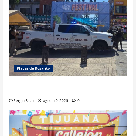
Playas de Rosarito
FUERZA ESTATAL APOYA VIGILANCIA EN BAJA BEACH
FEST; PRIMER NOCHE EN CALMA
Sergio Razo
agosto 9, 2026
0