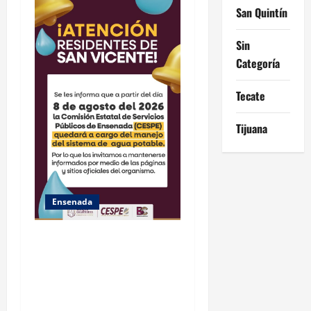
n
San Quintín
Sin
Categoría
Tecate
Tijuana
Ensenada
GARANTIZA GOBIERNO DE
BAJA CALIFORNIA ACCESO
AL AGUA EN SAN VICENTE
CON OPERACIÓN DIRECTA
DE CESPE