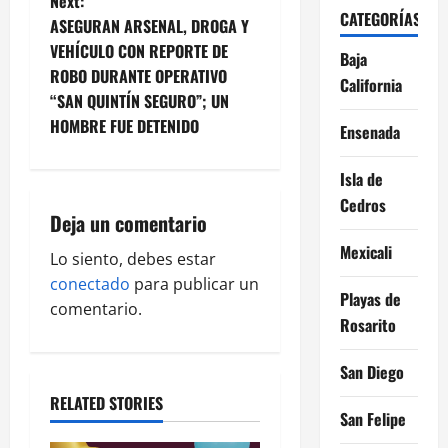
Next:
CATEGORÍAS
t
ASEGURAN ARSENAL, DROGA Y
VEHÍCULO CON REPORTE DE
Baja
n
ROBO DURANTE OPERATIVO
California
“SAN QUINTÍN SEGURO”; UN
a
HOMBRE FUE DETENIDO
Ensenada
v
Isla de
i
Cedros
Deja un comentario
g
Mexicali
Lo siento, debes estar
a
conectado
para publicar un
Playas de
comentario.
t
Rosarito
i
San Diego
o
RELATED STORIES
San Felipe