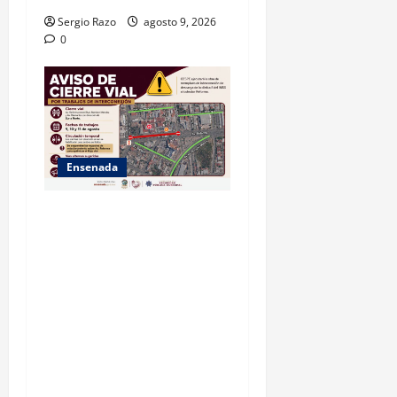
Sergio Razo
agosto 9, 2026
0
Ensenada
La Dirección de Seguridad
Pública Municipal informa
que, por trabajos de la
CESPE, del 9 al 11 de agosto
se cerrará temporalmente la
avenida Reforma, entre el
bulevar Ramírez Méndez y la
avenida Diamante, en
sentido sur-norte.