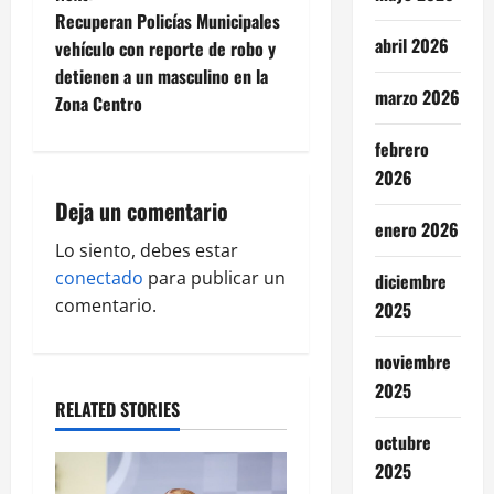
t
Recuperan Policías Municipales
abril 2026
vehículo con reporte de robo y
n
detienen a un masculino en la
marzo 2026
Zona Centro
a
febrero
v
2026
i
Deja un comentario
enero 2026
g
Lo siento, debes estar
conectado
para publicar un
diciembre
a
comentario.
2025
t
noviembre
i
2025
RELATED STORIES
o
octubre
2025
n