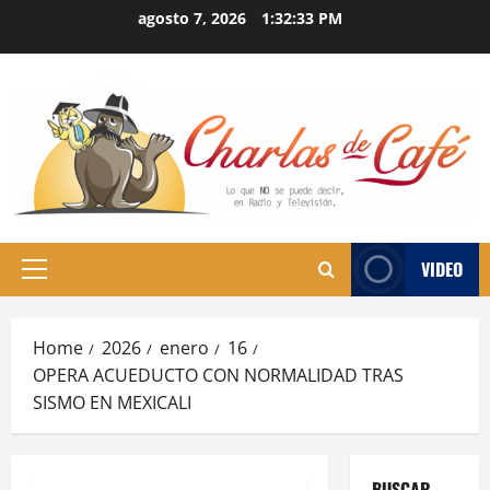
Skip
agosto 7, 2026
1:32:34 PM
to
content
VIDEO
Primary
Menu
Home
2026
enero
16
OPERA ACUEDUCTO CON NORMALIDAD TRAS
SISMO EN MEXICALI
BUSCAR