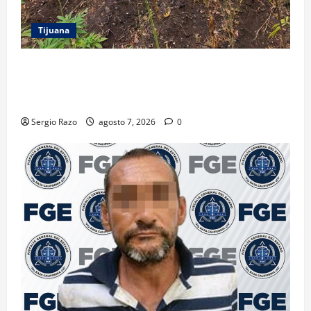
Tijuana
DENUNCIA CIUDADANA PERMITE LOCALIZAR
PLANTÍO; SE ASEGURARON MÁS DE 16 MIL PLANTAS
DE MARIHUANA
Sergio Razo
agosto 7, 2026
0