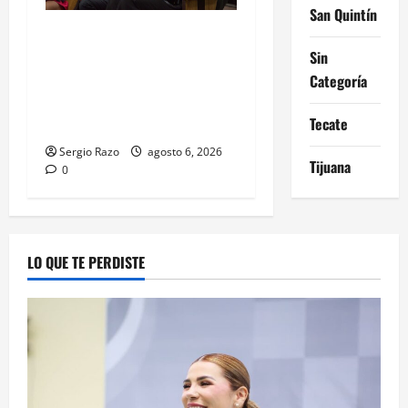
San Quintín
COBACH BC FORTALECE EL
ACOMPAÑAMIENTO DE
Sin
MADRES Y PADRES DE
Categoría
FAMILIA CON
Tecate
HERRAMIENTAS DIGITALES
Sergio Razo
agosto 6, 2026
Tijuana
0
LO QUE TE PERDISTE