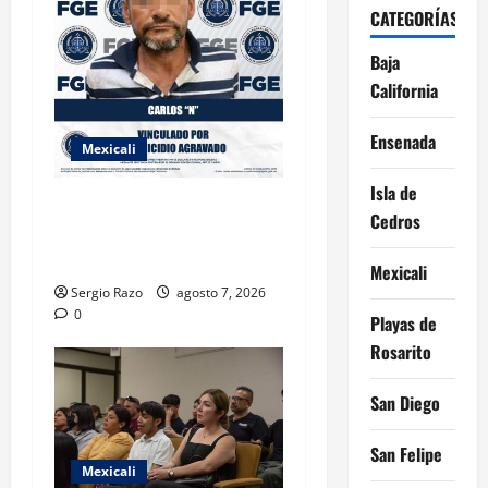
CATEGORÍAS
Baja
California
Ensenada
Mexicali
Isla de
INICIA PROCESO PENAL
Cedros
CONTRA IMPUTADO POR
FEMINICIDIO AGRAVADO
Mexicali
Sergio Razo
agosto 7, 2026
0
Playas de
Rosarito
San Diego
San Felipe
Mexicali