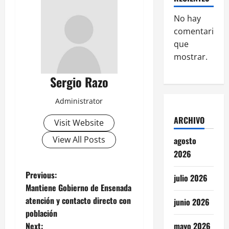
No hay
comentarios
que
mostrar.
Sergio Razo
Administrator
ARCHIVO
Visit Website
View All Posts
agosto
2026
P
Previous:
julio 2026
Mantiene Gobierno de Ensenada
o
atención y contacto directo con
junio 2026
población
s
Next:
mayo 2026