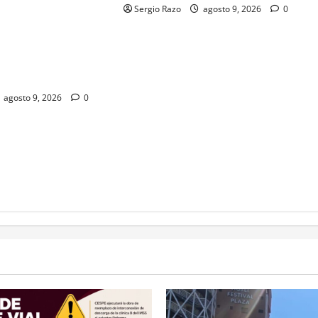
rará temporalmente
Sergio Razo
agosto 9, 2026
0
orma, entre el
ez Méndez y la
te, en sentido sur-
agosto 9, 2026
0