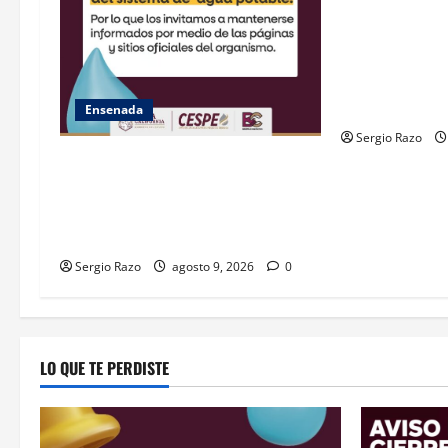
agosto se cer
la avenida Ref
bulevar Ramír
avenida Diaman
norte.
Ensenada
Sergio Razo
GARANTIZA GOBIERNO DE BAJA
CALIFORNIA ACCESO AL AGUA EN
SAN VICENTE CON OPERACIÓN
DIRECTA DE CESPE
Sergio Razo
agosto 9, 2026
0
LO QUE TE PERDISTE