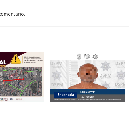
comentario.
Ensenada
e Seguridad Pública
Atiende Policía Municipal reporte y
orma que, por
detiene a hombre por probable
CESPE, del 9 al 11 de
allanamiento