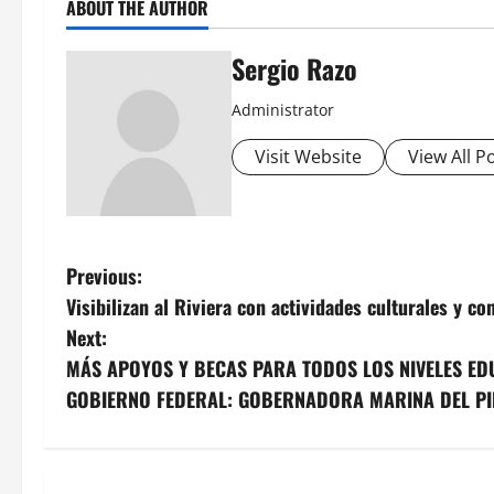
ABOUT THE AUTHOR
Sergio Razo
Administrator
Visit Website
View All P
P
Previous:
Visibilizan al Riviera con actividades culturales y c
o
Next:
s
MÁS APOYOS Y BECAS PARA TODOS LOS NIVELES ED
GOBIERNO FEDERAL: GOBERNADORA MARINA DEL PI
t
n