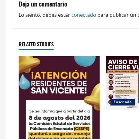
a
Deja un comentario
v
Lo siento, debes estar
conectado
para publicar un 
i
g
RELATED STORIES
a
t
i
o
Ensenada
n
La Dirección d
Municipal inf
trabajos de la 