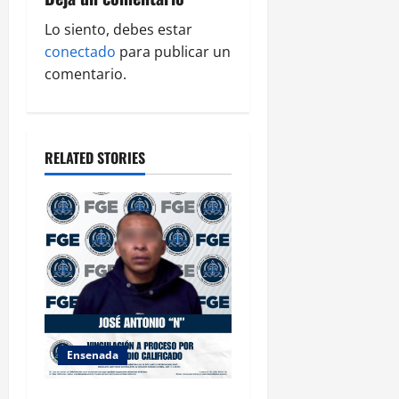
v
Lo siento, debes estar
i
conectado
para publicar un
g
comentario.
a
t
RELATED STORIES
i
o
n
Ensenada