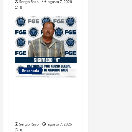
Sergio Razo
agosto 7, 2026
0
Ensenada
LOGRA FISCALÍA
CUMPLIMENTAR ORDEN DE
APREHENSIÓN POR ABUSO
SEXUAL AGRAVADO CONTRA
MENOR DE CATORCE AÑOS
Sergio Razo
agosto 7, 2026
0