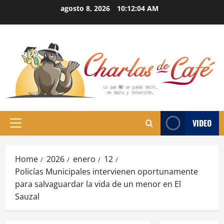
Skip
agosto 8, 2026
10:12:05 AM
to
content
VIDEO
Primary
Menu
Home
2026
enero
12
Policías Municipales intervienen oportunamente
para salvaguardar la vida de un menor en El
Sauzal