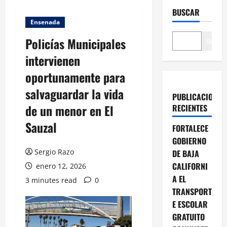
BUSCAR
Ensenada
Policías Municipales
Buscar
intervienen
oportunamente para
salvaguardar la vida
PUBLICACIONES
de un menor en El
RECIENTES
Sauzal
FORTALECE
GOBIERNO
Sergio Razo
DE BAJA
CALIFORNI
enero 12, 2026
A EL
3 minutes read
0
TRANSPORT
E ESCOLAR
GRATUITO