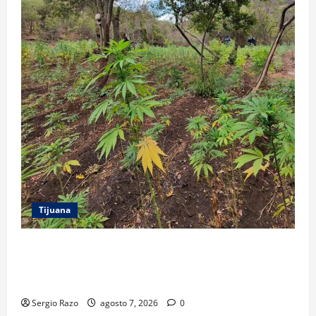
Tijuana
DENUNCIA CIUDADANA PERMITE LOCALIZAR
PLANTÍO; SE ASEGURARON MÁS DE 16 MIL PLANTAS
DE MARIHUANA
Sergio Razo
agosto 7, 2026
0