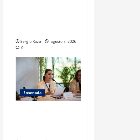
FISCALÍA GENERAL DEL
ESTADO LOGRA
VINCULACIÓN A PROCESO
POR HOMICIDIO
CALIFICADO
Sergio Razo
agosto 7, 2026
0
Ensenada
INICIA 3RA ASAMBLEA
NACIONAL DE AUTORIDADES
AMBIENTALES EN ENSENADA
BAJA CALIFORNIA