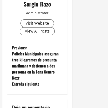
Sergio Razo
Administrator
Visit Website
View All Posts
P
Previous:
Policías Municipales aseguran
o
tres kilogramos de presunta
marihuana y detienen a dos
s
personas en la Zona Centro
t
Next:
Entrada siguiente
n
a
Deja un comentario