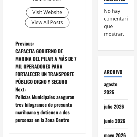
No hay
Visit Website
comentarios
View All Posts
que
mostrar.
P
Previous:
CAPACITA GOBIERNO DE
o
MARINA DEL PILAR A MÁS DE 7
MIL OPERADORES PARA
s
ARCHIVO
FORTALECER UN TRANSPORTE
t
PÚBLICO DIGNO Y SEGURO
agosto
Next:
2026
n
Policías Municipales aseguran
tres kilogramos de presunta
julio 2026
a
marihuana y detienen a dos
v
personas en la Zona Centro
junio 2026
i
mayo 2026