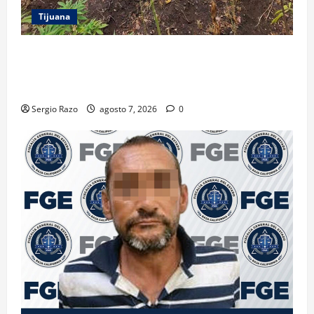
Tijuana
DENUNCIA CIUDADANA PERMITE LOCALIZAR
PLANTÍO; SE ASEGURARON MÁS DE 16 MIL PLANTAS
DE MARIHUANA
Sergio Razo
agosto 7, 2026
0