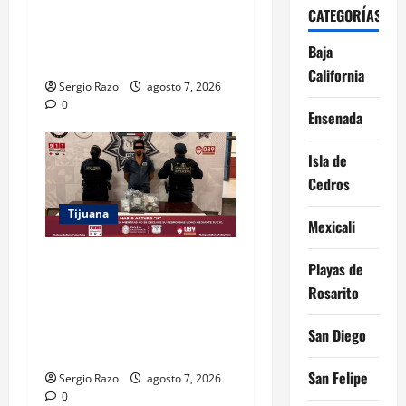
HOMBRE EN POSESIÓN DE
CATEGORÍAS
UN FUSIL DURANTE
Baja
PATRULLAJE PREVENTIVO
California
Sergio Razo
agosto 7, 2026
0
Ensenada
Isla de
Cedros
Tijuana
Mexicali
DETIENE FUERZA ESTATAL A
Playas de
SUJETO POR USURPACIÓN
Rosarito
DE FUNCIONES Y CONTAR
CON TRES ÓRDENES DE
San Diego
APREHENSIÓN VIGENTES
San Felipe
Sergio Razo
agosto 7, 2026
0