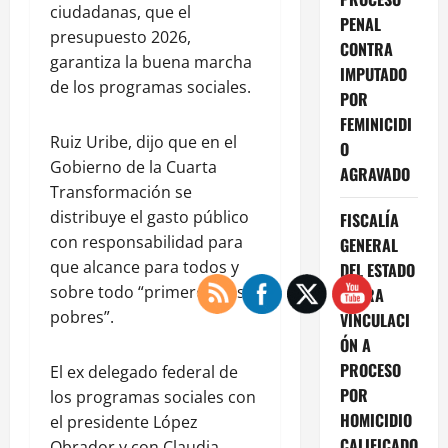
ciudadanas, que el
PENAL
presupuesto 2026,
CONTRA
garantiza la buena marcha
IMPUTADO
de los programas sociales.
POR
FEMINICIDI
Ruiz Uribe, dijo que en el
O
Gobierno de la Cuarta
AGRAVADO
Transformación se
distribuye el gasto público
FISCALÍA
con responsabilidad para
GENERAL
que alcance para todos y
DEL ESTADO
sobre todo “primero a los
LOGRA
pobres”.
VINCULACI
ÓN A
PROCESO
El ex delegado federal de
POR
los programas sociales con
HOMICIDIO
el presidente López
CALIFICADO
Obrador y con Claudia