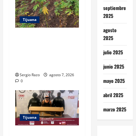
septiembre
2025
Tijuana
agosto
DENUNCIA CIUDADANA
2025
PERMITE LOCALIZAR
PLANTÍO; SE ASEGURARON
julio 2025
MÁS DE 16 MIL PLANTAS DE
MARIHUANA
junio 2025
Sergio Razo
agosto 7, 2026
mayo 2025
0
abril 2025
marzo 2025
Tijuana
ASEGURAN FESC Y FGR A