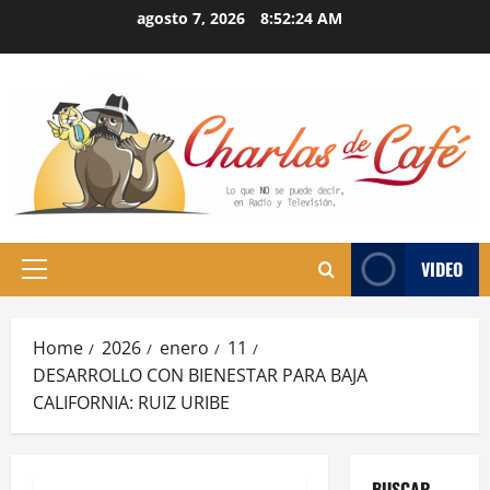
Skip
agosto 7, 2026
8:52:24 AM
to
content
VIDEO
Primary
Menu
Home
2026
enero
11
DESARROLLO CON BIENESTAR PARA BAJA
CALIFORNIA: RUIZ URIBE
BUSCAR