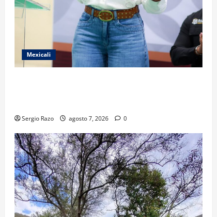
Mexicali
FORTALECE GOBIERNO DE BAJA CALIFORNIA EL
TRANSPORTE ESCOLAR GRATUITO COMUNDER PARA
ESTUDIANTES
Sergio Razo
agosto 7, 2026
0