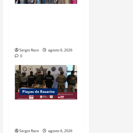
SUPERA GOBIERNO DE BAJA
CALIFORNIA MÁS DE MILLON
Y MEDIO DE SERVICIOS DE
SALUD EN LAS
COMUNIDADES
Sergio Razo
agosto 6, 2026
0
Playas de Rosarito
PRIMEROS RESULTADOS DEL
OPERATIVO “ROSARITO
SEGURO”
Sergio Razo
agosto 6, 2026