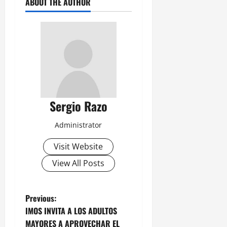
ABOUT THE AUTHOR
Sergio Razo
Administrator
Visit Website
View All Posts
P
Previous:
IMOS INVITA A LOS ADULTOS
o
MAYORES A APROVECHAR EL