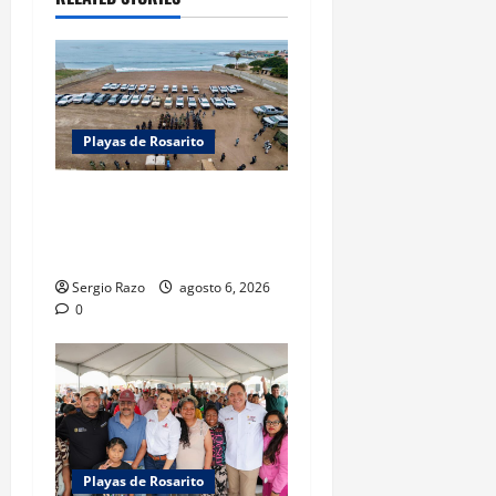
o
n
Playas de Rosarito
ACTIVAN CORPORACIONES
OPERATIVO “ROSARITO
SEGURO”
Sergio Razo
agosto 6, 2026
0
Playas de Rosarito