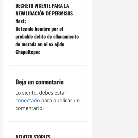
DECRETO VIGENTE PARA LA
s
REVALIDACIÓN DE PERMISOS
t
Next:
Detenido hombre por el
n
probable delito de allanamiento
de morada en el ex ejido
a
Chapultepec
v
i
Deja un comentario
g
Lo siento, debes estar
a
conectado
para publicar un
comentario.
t
i
RELATED STORIES