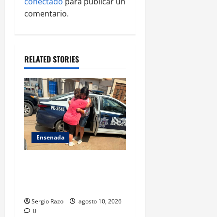
a
conectado
para publicar un
comentario.
t
i
o
RELATED STORIES
n
Ensenada
Localiza Policía Municipal a
menor extraviada y la reúne
con su familia
Sergio Razo
agosto 10, 2026
0