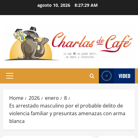
Skip
agosto 10, 2026
8:27:30 AM
to
content
VIDEO
Primary
Menu
Home
2026
enero
8
Es arrestado masculino por el probable delito de
violencia familiar y presuntas amenazas con arma
blanca