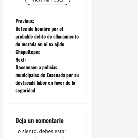
P
Previous:
Detenido hombre por el
o
probable delito de allanamiento
de morada en el ex ejido
s
Chapultepec
t
Next:
Reconocen a policías
n
municipales de Ensenada por su
destacada labor en favor de la
a
seguridad
v
i
Deja un comentario
g
Lo siento, debes estar