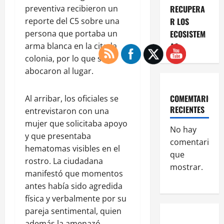
preventiva recibieron un
RECUPERA
reporte del C5 sobre una
R LOS
persona que portaba un
ECOSISTEM
arma blanca en la citada
AS
colonia, por lo que se
abocaron al lugar.
COMEMTARIOS
Al arribar, los oficiales se
RECIENTES
entrevistaron con una
mujer que solicitaba apoyo
No hay
y que presentaba
comentarios
hematomas visibles en el
que
rostro. La ciudadana
mostrar.
manifestó que momentos
antes había sido agredida
física y verbalmente por su
pareja sentimental, quien
además la amenazó