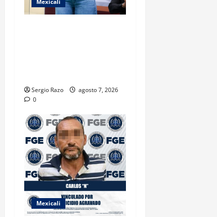
Mexicali
FORTALECE GOBIERNO DE
BAJA CALIFORNIA EL
TRANSPORTE ESCOLAR
GRATUITO COMUNDER PARA
ESTUDIANTES
Sergio Razo
agosto 7, 2026
0
Mexicali