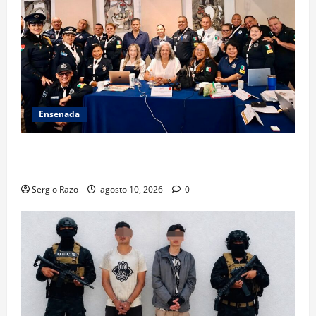
Ensenada
Hace historia Ensenada con la formación de su
primer Mentor D.A.R.E.
Sergio Razo
agosto 10, 2026
0