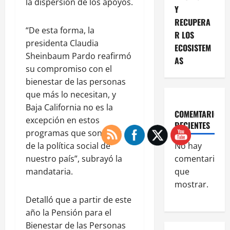
la dispersión de los apoyos.
Y
RECUPERA
“De esta forma, la
R LOS
presidenta Claudia
ECOSISTEM
Sheinbaum Pardo reafirmó
AS
su compromiso con el
bienestar de las personas
que más lo necesitan, y
Baja California no es la
COMEMTARIOS
excepción en estos
RECIENTES
programas que son pilar
de la política social de
No hay
nuestro país”, subrayó la
comentarios
mandataria.
que
mostrar.
Detalló que a partir de este
año la Pensión para el
Bienestar de las Personas