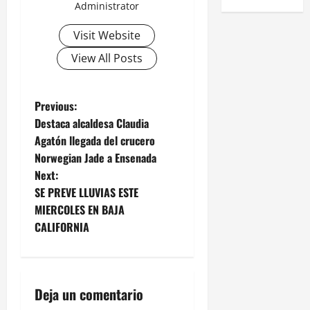
Administrator
Visit Website
View All Posts
P
Previous:
Destaca alcaldesa Claudia
o
Agatón llegada del crucero
Norwegian Jade a Ensenada
s
Next:
t
SE PREVE LLUVIAS ESTE
MIERCOLES EN BAJA
n
CALIFORNIA
a
v
Deja un comentario