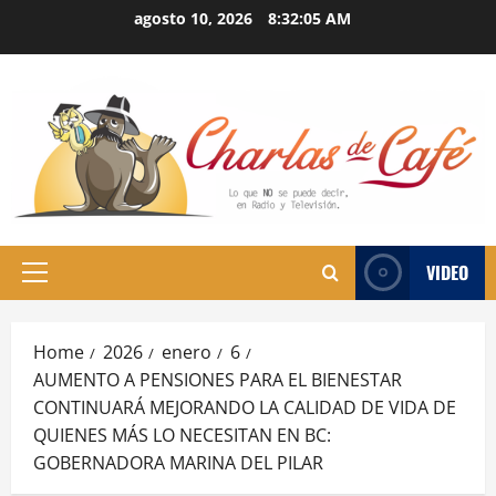
Skip
agosto 10, 2026
8:32:06 AM
to
content
VIDEO
Primary
Menu
Home
2026
enero
6
AUMENTO A PENSIONES PARA EL BIENESTAR
CONTINUARÁ MEJORANDO LA CALIDAD DE VIDA DE
QUIENES MÁS LO NECESITAN EN BC:
GOBERNADORA MARINA DEL PILAR