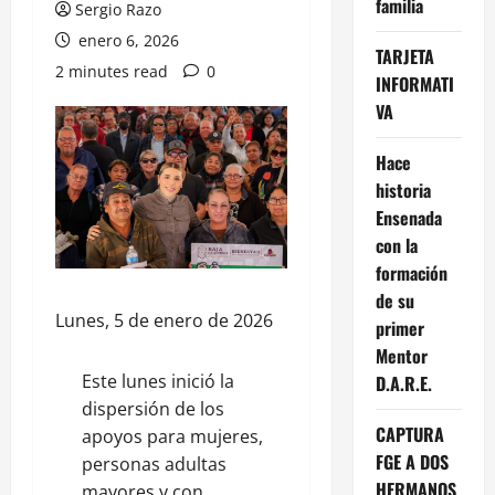
familia
Sergio Razo
enero 6, 2026
TARJETA
2 minutes read
0
INFORMATI
VA
Hace
historia
Ensenada
con la
formación
de su
Lunes, 5 de enero de 2026
primer
Mentor
Este lunes inició la
D.A.R.E.
dispersión de los
CAPTURA
apoyos para mujeres,
FGE A DOS
personas adultas
HERMANOS
mayores y con