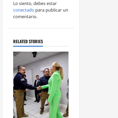
i
Lo siento, debes estar
g
conectado
para publicar un
comentario.
a
t
RELATED STORIES
i
o
n