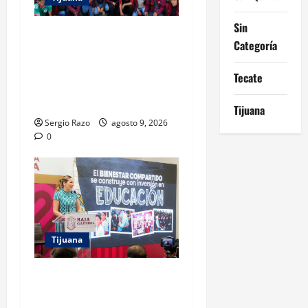
Sin
PROYECTO TIJUANA Y RUTA
Categoría
DE LA PAZ IMPULSAN EL
ARTE URBANO Y LA
Tecate
RECUPERACIÓN DE
ESPACIOS COMUNITARIOS
Tijuana
Sergio Razo
agosto 9, 2026
0
Tijuana
GARANTIZA GOBIERNO DE
BAJA CALIFORNIA REGRESO