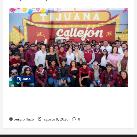
Tijuana
PROYECTO TIJUANA Y RUTA DE LA PAZ IMPULSAN EL
ARTE URBANO Y LA RECUPERACIÓN DE ESPACIOS
COMUNITARIOS
Sergio Razo
agosto 9, 2026
0