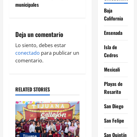
v
municipales
Baja
i
California
g
Ensenada
Deja un comentario
a
Lo siento, debes estar
Isla de
conectado
para publicar un
Cedros
t
comentario.
i
Mexicali
o
Playas de
RELATED STORIES
Rosarito
n
San Diego
San Felipe
San Quintín
Tijuana