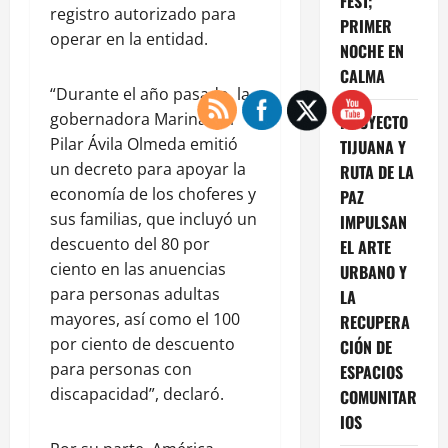
FEST;
registro autorizado para
PRIMER
operar en la entidad.
NOCHE EN
CALMA
“Durante el año pasado, la
gobernadora Marina del
PROYECTO
Pilar Ávila Olmeda emitió
TIJUANA Y
un decreto para apoyar la
RUTA DE LA
economía de los choferes y
PAZ
sus familias, que incluyó un
IMPULSAN
descuento del 80 por
EL ARTE
ciento en las anuencias
URBANO Y
para personas adultas
LA
mayores, así como el 100
RECUPERA
por ciento de descuento
CIÓN DE
para personas con
ESPACIOS
discapacidad”, declaró.
COMUNITAR
IOS