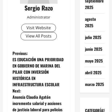
septiembre
Sergio Razo
2025
Administrator
agosto
2025
Visit Website
View All Posts
julio 2025
junio 2025
P
Previous:
ES EDUCACIÓN UNA PRIORIDAD
mayo 2025
o
EN GOBIERNO DE MARINA DEL
PILAR CON INVERSIÓN
abril 2025
s
HISTÓRICA EN
t
marzo 2025
INFRAESTRUCTURA ESCOLAR
Next:
n
Anuncia Claudia Agatón
incremento salarial y acciones
a
de justicia laboral para policías
CATEGORÍAS