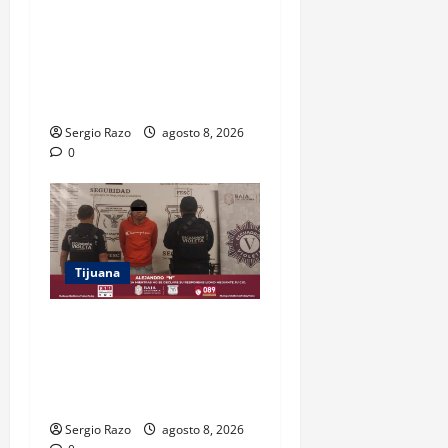
A CLASES CON
INFRAESTRUCTURA
FORTALECIDA, CERTEZA AL
MAGISTERIO Y APOYOS
SOCIALES
Sergio Razo
agosto 8, 2026
0
Tijuana
BRINDA ESCUADRÓN
VIOLETA PROTECCIÓN A
ADOLESCENTE VIOLENTADA
POR SU PAREJA
Sergio Razo
agosto 8, 2026