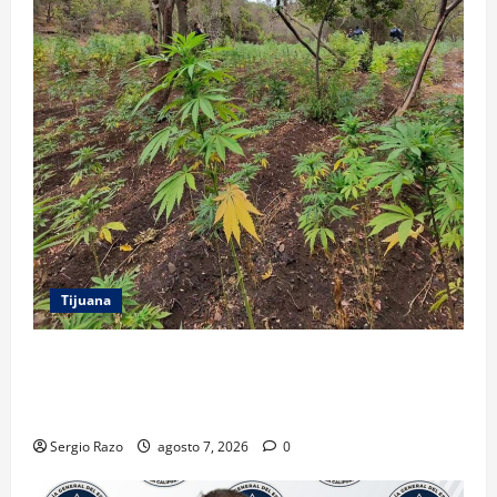
Tijuana
DENUNCIA CIUDADANA PERMITE LOCALIZAR
PLANTÍO; SE ASEGURARON MÁS DE 16 MIL PLANTAS
DE MARIHUANA
Sergio Razo
agosto 7, 2026
0