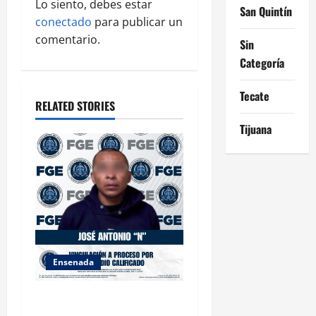
g
Lo siento, debes estar
San Quintín
conectado
para publicar un
a
comentario.
Sin
Categoría
t
i
Tecate
RELATED STORIES
o
Tijuana
n
Ensenada
FISCALÍA GENERAL DEL