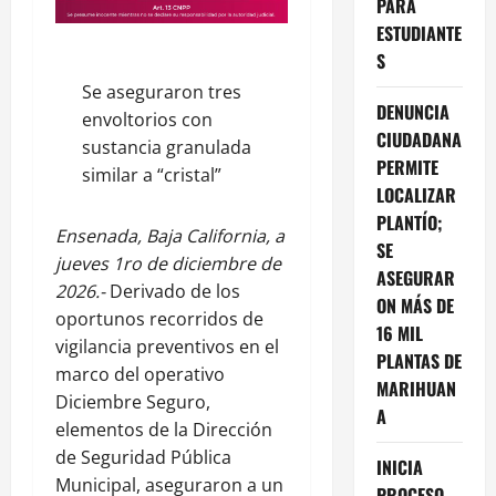
PARA
ESTUDIANTE
S
Se aseguraron tres
DENUNCIA
envoltorios con
CIUDADANA
sustancia granulada
PERMITE
similar a “cristal”
LOCALIZAR
PLANTÍO;
Ensenada, Baja California, a
SE
jueves 1ro de diciembre de
ASEGURAR
2026.-
Derivado de los
ON MÁS DE
oportunos recorridos de
16 MIL
vigilancia preventivos en el
PLANTAS DE
marco del operativo
MARIHUAN
Diciembre Seguro,
A
elementos de la Dirección
de Seguridad Pública
INICIA
Municipal, aseguraron a un
PROCESO