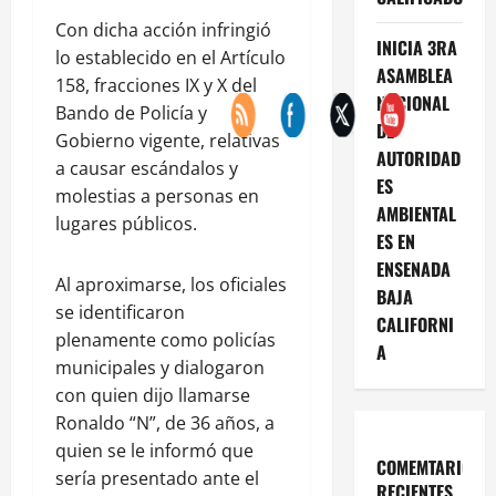
Con dicha acción infringió
INICIA 3RA
lo establecido en el Artículo
ASAMBLEA
158, fracciones IX y X del
NACIONAL
Bando de Policía y
DE
Gobierno vigente, relativas
AUTORIDAD
a causar escándalos y
ES
molestias a personas en
AMBIENTAL
lugares públicos.
ES EN
ENSENADA
Al aproximarse, los oficiales
BAJA
se identificaron
CALIFORNI
plenamente como policías
A
municipales y dialogaron
con quien dijo llamarse
Ronaldo “N”, de 36 años, a
quien se le informó que
COMEMTARIOS
sería presentado ante el
RECIENTES