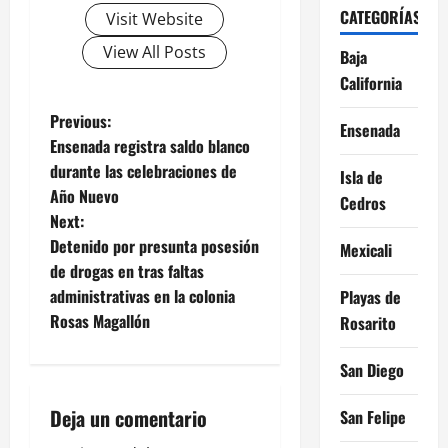
CATEGORÍAS
Visit Website
View All Posts
Baja
California
P
Previous:
Ensenada
Ensenada registra saldo blanco
o
durante las celebraciones de
Isla de
Año Nuevo
s
Cedros
Next:
t
Detenido por presunta posesión
Mexicali
de drogas en tras faltas
n
administrativas en la colonia
Playas de
Rosas Magallón
Rosarito
a
v
San Diego
i
Deja un comentario
San Felipe