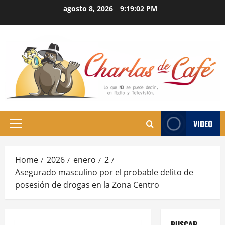
Skip
agosto 8, 2026
9:19:03 PM
to
content
VIDEO
Primary
Menu
Home
2026
enero
2
Asegurado masculino por el probable delito de
posesión de drogas en la Zona Centro
BUSCAR