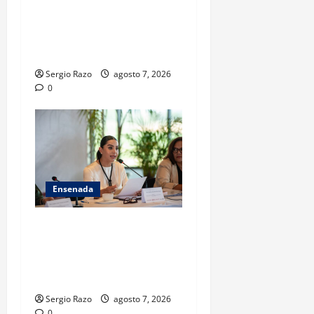
ESTADO LOGRA
VINCULACIÓN A PROCESO
POR HOMICIDIO
CALIFICADO
Sergio Razo
agosto 7, 2026
0
Ensenada
INICIA 3RA ASAMBLEA
NACIONAL DE AUTORIDADES
AMBIENTALES EN ENSENADA
BAJA CALIFORNIA
Sergio Razo
agosto 7, 2026
0