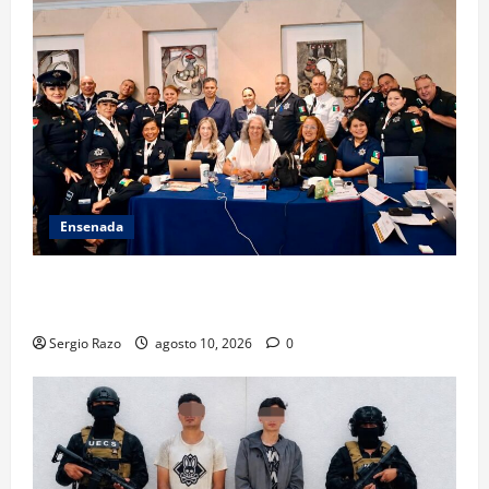
Ensenada
Hace historia Ensenada con la formación de su
primer Mentor D.A.R.E.
Sergio Razo
agosto 10, 2026
0