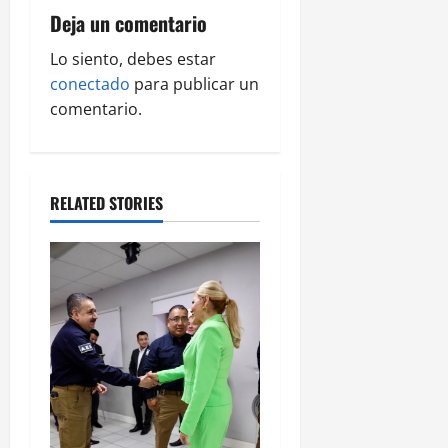
v
Deja un comentario
i
Lo siento, debes estar
g
conectado
para publicar un
comentario.
a
t
RELATED STORIES
i
o
n