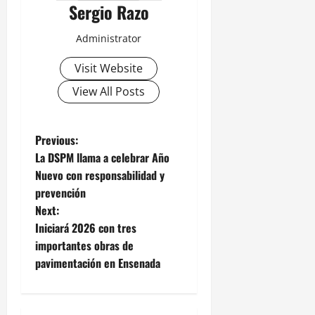
Sergio Razo
Administrator
Visit Website
View All Posts
P
Previous:
La DSPM llama a celebrar Año
o
Nuevo con responsabilidad y
prevención
s
Next:
t
Iniciará 2026 con tres
importantes obras de
n
pavimentación en Ensenada
a