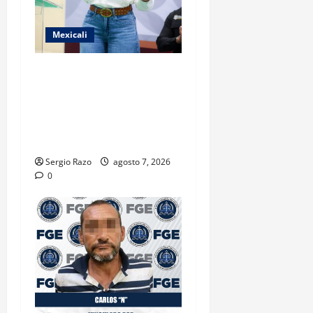
Mexicali
FORTALECE GOBIERNO DE
BAJA CALIFORNIA EL
TRANSPORTE ESCOLAR
GRATUITO COMUNDER PARA
ESTUDIANTES
Sergio Razo
agosto 7, 2026
0